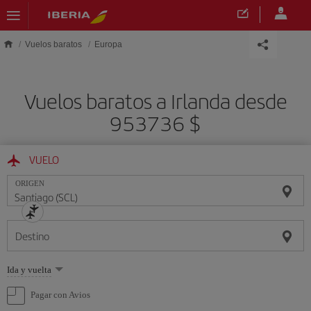
Saltar al contenido principal
Vuelos baratos
Europa
Vuelos baratos a Irlanda desde
953736 $
VUELO
ORIGEN
Destino
Seleccione
Ida y vuelta
una
opción
Pagar con Avios