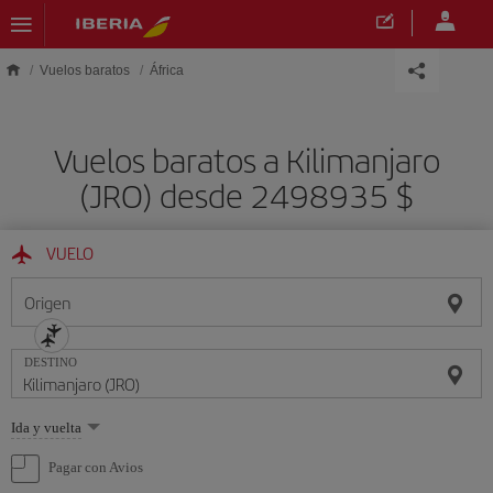
Saltar al contenido principal
Vuelos baratos
África
Vuelos baratos a Kilimanjaro
(JRO) desde 2498935 $
VUELO
Origen
DESTINO
Seleccione
Ida y vuelta
una
opción
Pagar con Avios