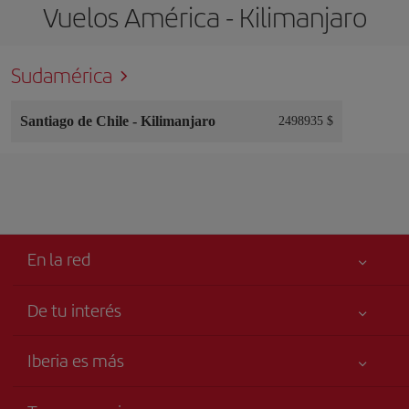
Vuelos América - Kilimanjaro
Sudamérica
Santiago de Chile
-
Kilimanjaro
2498935 $
En la red
De tu interés
Tu seguridad es lo primero
Iberia es más
Accesibilidad
Noticias y Novedades
Compromiso de servicio