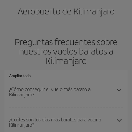
Aeropuerto de Kilimanjaro
Preguntas frecuentes sobre
nuestros vuelos baratos a
Kilimanjaro
Ampliar todo
¿Cómo conseguir el vuelo más barato a
Kilimanjaro?
Podrás ahorrar en tu billete de avión y conseguir el vuelo más
barato si evitas temporadas altas, compras con antelación y
¿Cuáles son los días más baratos para volar a
Kilimanjaro?
puedes ser flexible con las fechas y horarios de ida y vuelta.
Además, si no tienes decidido un destino concreto para tu viaje,