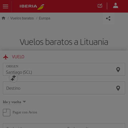
Saltar al contenido principal
Vuelos baratos
Europa
Vuelos baratos a Lituania
VUELO
ORIGEN
Destino
Seleccione
Ida y vuelta
una
opción
Pagar con Avios