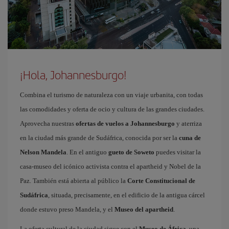
¡Hola, Johannesburgo!
Combina el turismo de naturaleza con un viaje urbanita, con todas
las comodidades y oferta de ocio y cultura de las grandes ciudades.
Aprovecha nuestras
ofertas de vuelos a Johannesburgo
y aterriza
en la ciudad más grande de Sudáfrica, conocida por ser la
cuna de
Nelson Mandela
. En el antiguo
gueto de Soweto
puedes visitar la
casa-museo del icónico activista contra el apartheid y Nobel de la
Paz. También está abierta al público la
Corte Constitucional de
Sudáfrica
, situada, precisamente, en el edificio de la antigua cárcel
donde estuvo preso Mandela, y el
Museo del apartheid
.
La oferta cultural de la ciudad sigue con el
Museo de África
, una