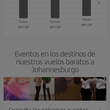
Marzo
Enero
Febrero
24º
/
13º
25º
/
15º
25º
/
15º
Eventos en los destinos de
nuestros vuelos baratos a
Johannesburgo
Consulta los próximos eventos