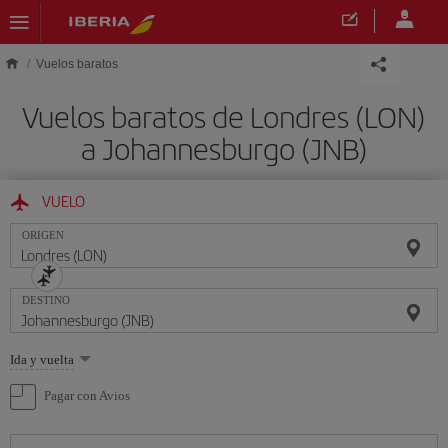
Saltar al contenido principal
Vuelos baratos
Vuelos baratos de Londres (LON)
a Johannesburgo (JNB)
VUELO
ORIGEN
DESTINO
Seleccione
Ida y vuelta
una
opción
Pagar con Avios