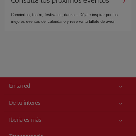
Conciertos, teatro, festivales, danza... Déjate inspirar por los
mejores eventos del calendario y reserva tu billete de avión
En la red
De tu interés
Tu seguridad es lo primero
Iberia es más
Accesibilidad
Noticias y Novedades
Compromiso de servicio