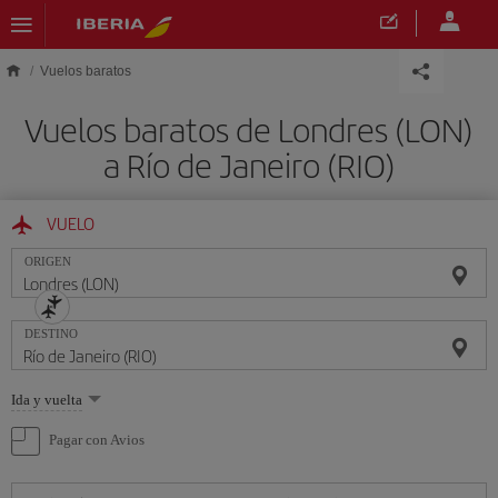
Saltar al contenido principal
Vuelos baratos
Vuelos baratos de Londres (LON)
a Río de Janeiro (RIO)
VUELO
ORIGEN
DESTINO
Seleccione
Ida y vuelta
una
opción
Pagar con Avios