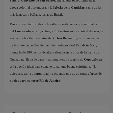
París, el
Convento de San Benito
, una abadía benedictina de la
época colonial portuguesa, y la
Iglesia de la Candelaria
una de las
más famosas y bellas iglesias de Brasil.
Para contemplar Río desde las alturas, nada mejor que subir al cerro
del
Corcovado
, en cuya cima, a 709 metros sobre el nivel del mar, se
encuentra la célebre estatua del
Cristo Redentor
, considerada una
de las siete maravillas del mundo moderno. O el
Pan de Azúcar
,
montaña de 396 metros de altura situada en la boca de la bahía de
Guanabara, llena de bares y restaurantes. La rambla de
Copacabana
es la opción ideal para comer o tomar una buena caipirinha. ¡No
dejes escapar la oportunidad y encuentra una de nuestras
ofertas de
vuelos para conocer Río de Janeiro
!