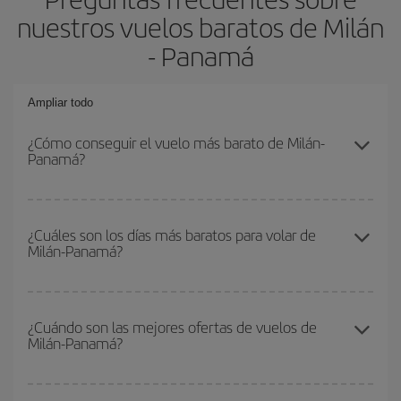
nuestros vuelos baratos de Milán
- Panamá
Ampliar todo
¿Cómo conseguir el vuelo más barato de Milán-
Panamá?
Podrás ahorrar en tu billete de avión de Milán-Panamá-dest y
conseguir el vuelo más barato si evitas temporadas altas,
¿Cuáles son los días más baratos para volar de
Milán-Panamá?
compras con antelación y puedes ser flexible con las fechas y
horarios de ida y vuelta.
Para saber qué días te saldrá más económico volar, solo tienes
que empezar una consulta en nuestro
buscador de vuelos
¿Cuándo son las mejores ofertas de vuelos de
Milán-Panamá?
baratos
. Dinos desde dónde vuelas, a dónde quieres ir y en qué
fechas habías pensado viajar. Te mostraremos los vuelos más
baratos, no solo
para tu consulta, sino para días cercanos
,
Puedes conseguir los vuelos más baratos viajando
fuera de las
tanto de ida como de vuelta, para que puedas encontrar la mejor