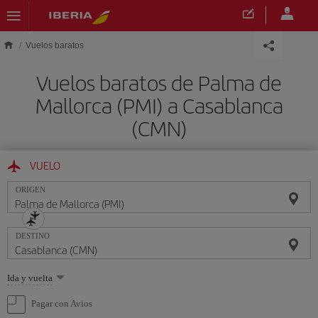
Saltar al contenido principal
Vuelos baratos
Vuelos baratos de Palma de
Mallorca (PMI) a Casablanca
(CMN)
VUELO
ORIGEN
DESTINO
Seleccione
Ida y vuelta
una
opción
Pagar con Avios