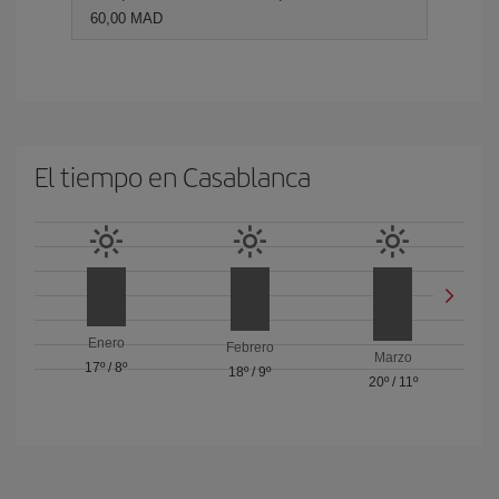
60,00 MAD
El tiempo en Casablanca
Enero
Febrero
Marzo
17º
/
8º
18º
/
9º
20º
/
11º