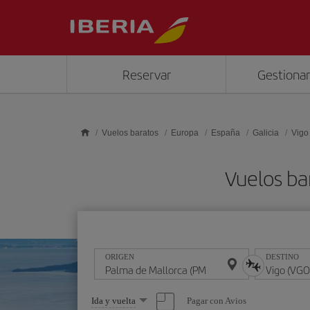
Saltar al contenido principal
Reservar
Gestionar
Vuelos baratos
Europa
España
Galicia
Vigo
Vuelos ba
ORIGEN
DESTINO
Seleccione
Pagar con Avios
Ida y vuelta