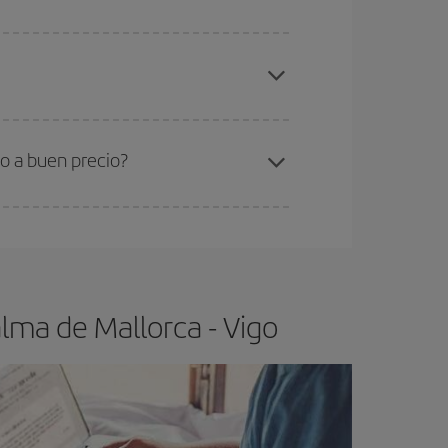
elo y de que las tarifas más baratas (turista)
lma de Mallorca-Vigo-dest
.
ra el vuelo más barato.
o a buen precio?
ser flexible.
Lo normal es que
cuanto antes
 poco abiertos, podrás
elegir el precio más
lma de Mallorca - Vigo