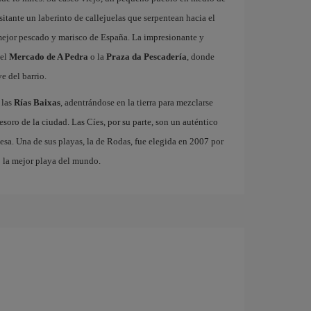
isitante un laberinto de callejuelas que serpentean hacia el
 mejor pescado y marisco de España. La impresionante y
 el
Mercado de A Pedra
o la
Praza da Pescadería
, donde
e del barrio.
 las
Rías Baixas
, adentrándose en la tierra para mezclarse
 tesoro de la ciudad. Las Cíes, por su parte, son un auténtico
esa. Una de sus playas, la de Rodas, fue elegida en 2007 por
o la mejor playa del mundo.