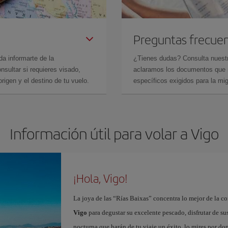
Preguntas frecue
da informarte de la
¿Tienes dudas? Consulta nues
sultar si requieres visado,
aclaramos los documentos que ne
rigen y el destino de tu vuelo.
específicos exigidos para la mi
Información útil para volar a Vigo
¡Hola, Vigo!
La joya de las “Rías Baixas” concentra lo mejor de la c
Vigo
para degustar su excelente pescado, disfrutar de su
nocturna que harán de tu viaje un éxito, lo mires por d