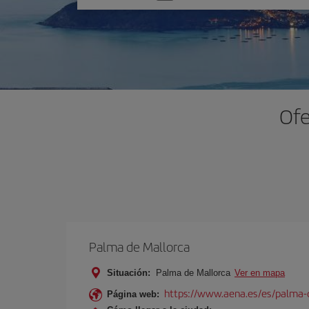
una
opción
Ofe
Palma de Mallorca
Situación:
Palma de Mallorca
Ver en mapa
https://www.aena.es/es/palma-
Página web: