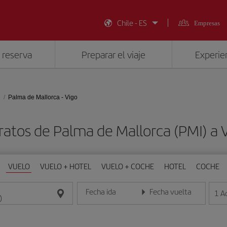
Chile - ES
Empresas
 reserva
Preparar el viaje
Experien
Palma de Mallorca - Vigo
ratos de Palma de Mallorca (PMI) a 
VUELO
VUELO + HOTEL
VUELO + COCHE
HOTEL
COCHE
Fecha ida
Fecha vuelta
1
A
Introduce la fecha en formato día/mes/año
Introduce la fecha en format