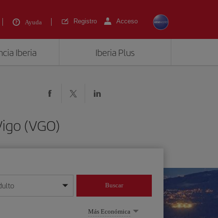
Registro
Acceso
Ayuda
cia Iberia
Iberia Plus
Vigo (VGO)
dulto
Buscar
o día/mes/año
Más Económica