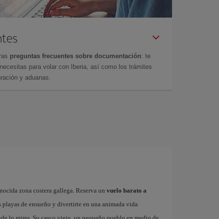
ntes
tras
preguntas frecuentes sobre documentación
: te
cesitas para volar con Iberia, así como los trámites
gración y aduanas.
onocida zona costera gallega. Reserva un
vuelo barato a
s playas de ensueño y divertirte en una animada vida
onde lo mires. Su casco viejo, un pequeño pueblo en medio de