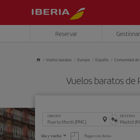
Saltar al contenido principal
Reservar
Gestionar
Vuelos baratos
Europa
España
Comunidad de
Vuelos baratos de
ORIGEN
DESTINO
Seleccione
Pagar con Avios
Ida y vuelta