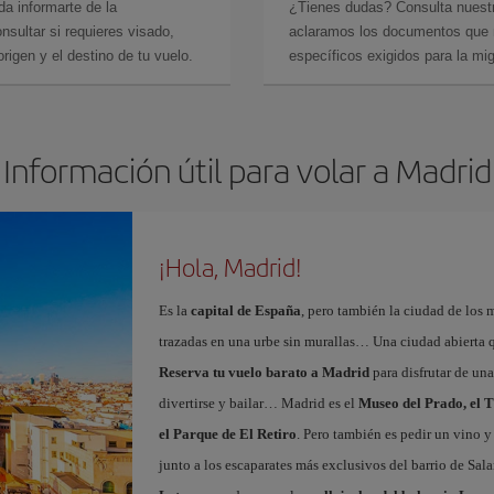
da informarte de la
¿Tienes dudas? Consulta nues
sultar si requieres visado,
aclaramos los documentos que ne
rigen y el destino de tu vuelo.
específicos exigidos para la mi
Información útil para volar a Madrid
¡Hola, Madrid!
Es la
capital de España
, pero también la ciudad de los 
trazadas en una urbe sin murallas… Una ciudad abierta 
Reserva tu vuelo barato a Madrid
para disfrutar de un
divertirse y bailar… Madrid es el
Museo del Prado, el T
el Parque de El Retiro
. Pero también es pedir un vino y
junto a los escaparates más exclusivos del barrio de Sal