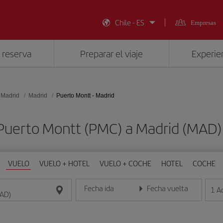
Chile - ES
Empresas
 reserva
Preparar el viaje
Experien
 Madrid
Madrid
Puerto Montt - Madrid
 Puerto Montt (PMC) a Madrid (MA
VUELO
VUELO + HOTEL
VUELO + COCHE
HOTEL
COCHE
Fecha ida
Fecha vuelta
1
A
Introduce la fecha en formato día/mes/año
Introduce la fecha en format