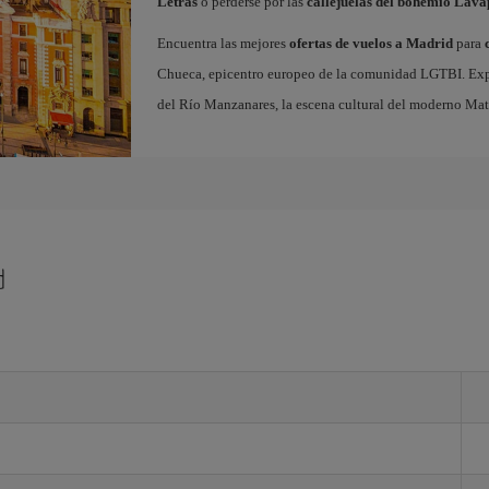
Letras
o perderse por las
callejuelas del bohemio Lava
Encuentra las mejores
ofertas de vuelos a Madrid
para
Chueca, epicentro europeo de la comunidad LGTBI. Explora
del Río Manzanares, la escena cultural del moderno Ma
d