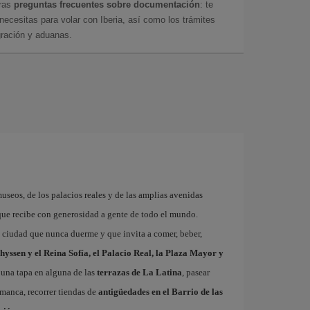
tras
preguntas frecuentes sobre documentación
: te
cesitas para volar con Iberia, así como los trámites
gración y aduanas.
museos, de los palacios reales y de las amplias avenidas
que recibe con generosidad a gente de todo el mundo.
a ciudad que nunca duerme y que invita a comer, beber,
hyssen y el Reina Sofía, el Palacio Real, la Plaza Mayor y
 una tapa en alguna de las
terrazas de La Latina
, pasear
amanca, recorrer tiendas de
antigüedades en el Barrio de las