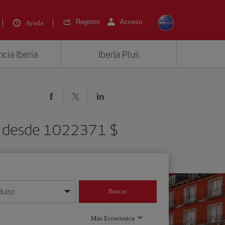
Registro
Acceso
Ayuda
cia Iberia
Iberia Plus
D) desde 1022371 $
dulto
Buscar
o día/mes/año
Más Económica