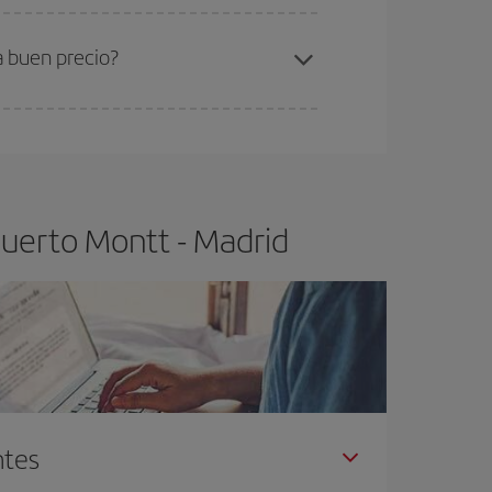
ra el vuelo más barato.
a buen precio?
ser flexible.
Lo normal es que
cuanto antes
 poco abiertos, podrás
elegir el precio más
Puerto Montt - Madrid
ntes