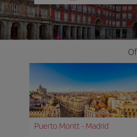
una
opción
Of
Puerto Montt
-
Madrid