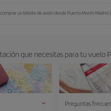
arte el mejor precio según tus necesidades de viaje. La tarifa básica, te asegu
 comprar un billete de avión desde Puerto Montt-Madrid 
os baratos. Las claves para encontrar los mejores precios son
anticiparte y 
drán. Además, si buscas los vuelos con las fechas y los horarios del viaje un
ación que necesitas para tu vuelo 
Preguntas frecue