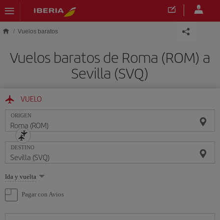
Saltar al contenido principal
Vuelos baratos
Vuelos baratos de Roma (ROM) a
Sevilla (SVQ)
VUELO
ORIGEN
DESTINO
Seleccione
Ida y vuelta
una
opción
Pagar con Avios