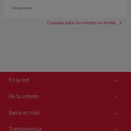
Antiquarium
Consulta todos los eventos en Sevilla
En la red
De tu interés
Tu seguridad es lo primero
Iberia es más
Accesibilidad
Noticias y Novedades
Compromiso de servicio
Transparencia