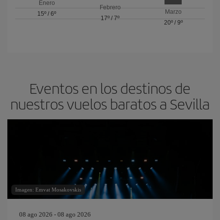
Enero
Febrero
Marzo
15º
/
6º
17º
/
7º
20º
/
9º
Eventos en los destinos de
nuestros vuelos baratos a Sevilla
Imagen: Emvat Mosakovskis
08 ago 2026 - 08 ago 2026