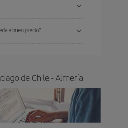
ntiago de Chile-Almería-dest
.
ra el vuelo más barato.
ría a buen precio?
ser flexible.
Lo normal es que
cuanto antes
 poco abiertos, podrás
elegir el precio más
iago de Chile - Almería