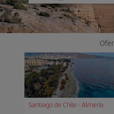
una
opción
Ofer
Santiago de Chile
-
Almería