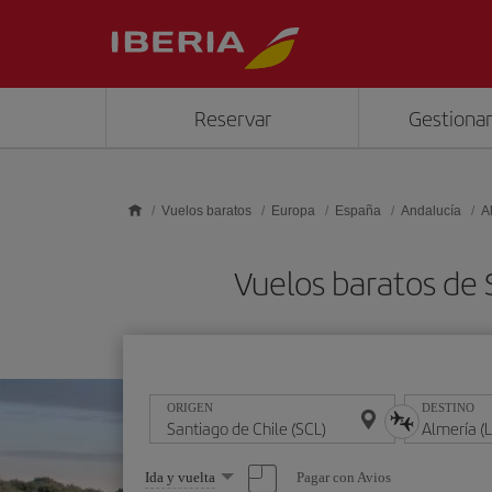
Saltar al contenido principal
Reservar
Gestionar
Vuelos baratos
Europa
España
Andalucía
A
Vuelos baratos de 
ORIGEN
DESTINO
Seleccione
Pagar con Avios
Ida y vuelta