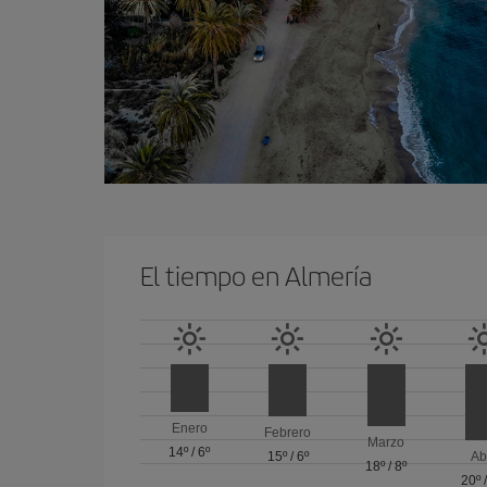
El tiempo en Almería
Enero
Febrero
Marzo
14º
/
6º
15º
/
6º
Ab
18º
/
8º
20º