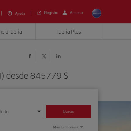
Registro
Acceso
Ayuda
cia Iberia
Iberia Plus
LEI) desde 845779 $
dulto
Buscar
o día/mes/año
Más Económica