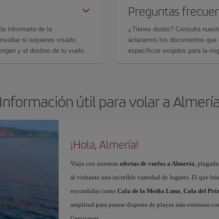
Preguntas frecue
da informarte de la
¿Tienes dudas? Consulta nues
sultar si requieres visado,
aclaramos los documentos que ne
rigen y el destino de tu vuelo.
específicos exigidos para la mi
Información útil para volar a Almerí
¡Hola, Almería!
Viaja con nuestras
ofertas de vuelos a Almería
, plagada
al visitante una increíble variedad de lugares. El que b
escondidas como
Cala de la Media Luna
,
Cala del Prí
amplitud para pasear dispone de playas más extensas c
Genoveses.