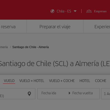
Chile - ES
Empresas
 reserva
Preparar el viaje
Experien
lmería
Santiago de Chile - Almería
Santiago de Chile (SCL) a Almería (
VUELO
VUELO + HOTEL
VUELO + COCHE
HOTEL
COCHE
Fecha ida
Fecha vuelta
1
A
Introduce la fecha en formato día/mes/año
Introduce la fecha en format