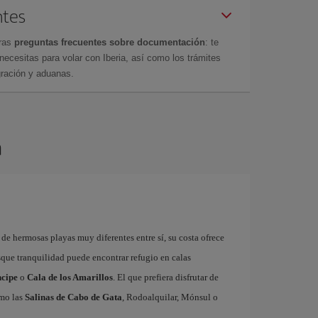
ntes
tras
preguntas frecuentes sobre documentación
: te
cesitas para volar con Iberia, así como los trámites
gración y aduanas.
a
 de hermosas playas muy diferentes entre sí, su costa ofrece
usque tranquilidad puede encontrar refugio en calas
ncipe
o
Cala de los Amarillos
. El que prefiera disfrutar de
omo las
Salinas de Cabo de Gata
, Rodoalquilar, Mónsul o