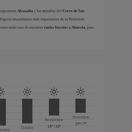
a imponente
Alcazaba
y las murallas del
Cerro de San
ológicos musulmanes más importantes de la Península
a reservando uno de nuestros
vuelos baratos a Almería
, para
Diciembre
Noviembre
15º
/
7º
18º
/
10º
Octubre
iembre