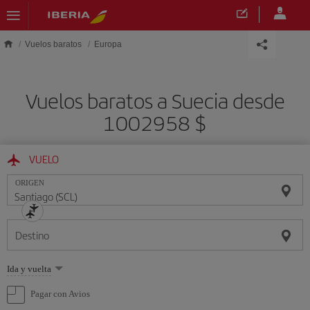
Saltar al contenido principal
Vuelos baratos
Europa
Vuelos baratos a Suecia desde
1002958 $
VUELO
ORIGEN
Destino
Seleccione
Ida y vuelta
una
opción
Pagar con Avios