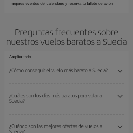
mejores eventos del calendario y reserva tu billete de avión
Preguntas frecuentes sobre
nuestros vuelos baratos a Suecia
Ampliar todo
¿Cómo conseguir el vuelo más barato a Suecia?
Podrás ahorrar en tu billete de avión y conseguir el vuelo más
barato si evitas temporadas altas, compras con antelación y
¿Cuáles son los días más baratos para volar a
Suecia?
puedes ser flexible con las fechas y horarios de ida y vuelta.
Además, si no tienes decidido un destino concreto para tu viaje,
mira nuestras ofertas y déjate inspirar: seguro que encuentras el
Para saber qué días te saldrá más económico volar, solo tienes
vuelo más barato.
que empezar una consulta en nuestro
buscador de vuelos
¿Cuándo son las mejores ofertas de vuelos a
Suecia?
baratos
. Dinos desde dónde vuelas, a dónde quieres ir y en qué