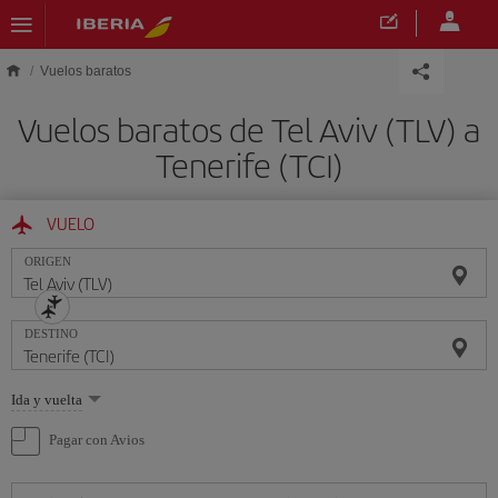
Saltar al contenido principal
Vuelos baratos
Vuelos baratos de Tel Aviv (TLV) a
Tenerife (TCI)
VUELO
ORIGEN
DESTINO
Seleccione
Ida y vuelta
una
opción
Pagar con Avios