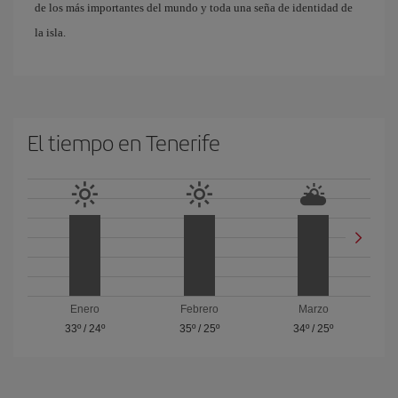
de los más importantes del mundo y toda una seña de identidad de
la isla.
El tiempo en Tenerife
Enero
Febrero
Marzo
33º
/
24º
35º
/
25º
34º
/
25º