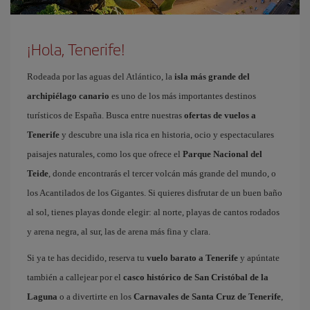
¡Hola, Tenerife!
Rodeada por las aguas del Atlántico, la
isla más grande del
archipiélago canario
es uno de los más importantes destinos
turísticos de España. Busca entre nuestras
ofertas de vuelos a
Tenerife
y descubre una isla rica en historia, ocio y espectaculares
paisajes naturales, como los que ofrece el
Parque Nacional del
Teide
, donde encontrarás el tercer volcán más grande del mundo, o
los Acantilados de los Gigantes. Si quieres disfrutar de un buen baño
al sol, tienes playas donde elegir: al norte, playas de cantos rodados
y arena negra, al sur, las de arena más fina y clara.
Si ya te has decidido, reserva tu
vuelo barato a Tenerife
y apúntate
también a callejear por el
casco histórico de San Cristóbal de la
Laguna
o a divertirte en los
Carnavales de Santa Cruz de Tenerife
,