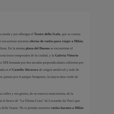
la moda y por albergar el
Teatro della Scala
, que se cuenta
i encuentras nuestras
ofertas de vuelos para viajar a Milán
,
ultura. En la misma
plaza del Duomo
se encuentran el
xposiciones temporales de la ciudad, y la
Galería Vittorio
glo XIX formada por dos arcadas perpendiculares cubiertas por
ada es el
Castello Sforzesco
de origen medieval y sede de
n, pasear por el parque Sempione, la mayor área verde de
us calles y sus gentes, de su esencia renacentista, de la
ar el fresco de “La Última Cena” de Leonardo da Vinci que
 delle Grazie. No te pierdas nuestros
vuelos baratos a Milán