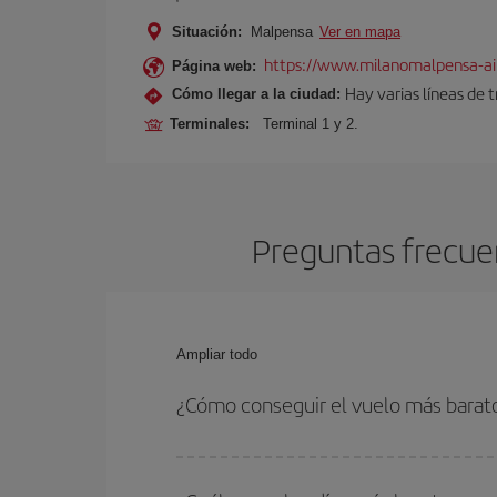
Situación:
Malpensa
Ver en mapa
https://www.milanomalpensa-ai
Página web:
Hay varias líneas de 
Cómo llegar a la ciudad:
Terminales:
Terminal 1 y 2.
Preguntas frecuen
Ampliar todo
¿Cómo conseguir el vuelo más barato
Podrás ahorrar en tu billete de avión de Valencia
fechas y horarios de ida y vuelta.