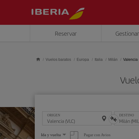
Saltar al contenido principal
Reservar
Gestionar
Vuelos baratos
Europa
Italia
Milán
Valencia 
Vuel
ORIGEN
DESTINO
Seleccione
Pagar con Avios
Ida y vuelta