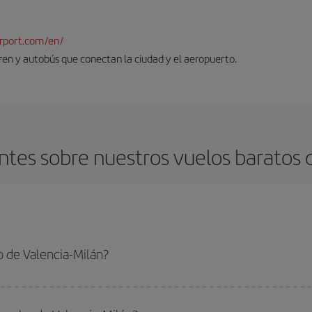
rport.com/en/
tren y autobús que conectan la ciudad y el aeropuerto.
tes sobre nuestros vuelos baratos d
 de Valencia-Milán?
-Milán-dest y conseguir el vuelo más barato si evitas temporadas altas, compr