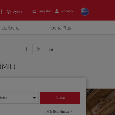
Registro
Acceso
Ayuda
cia Iberia
Iberia Plus
(MIL)
dulto
Buscar
o día/mes/año
Más Económica