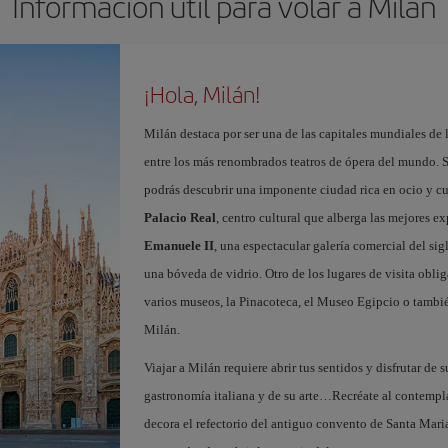
Información útil para volar a Milán
¡Hola, Milán!
Milán destaca por ser una de las capitales mundiales de 
entre los más renombrados teatros de ópera del mundo. S
podrás descubrir una imponente ciudad rica en ocio y c
Palacio Real
, centro cultural que alberga las mejores e
Emanuele II
, una espectacular galería comercial del si
una bóveda de vidrio. Otro de los lugares de visita oblig
varios museos, la Pinacoteca, el Museo Egipcio o tambié
Milán.
Viajar a Milán requiere abrir tus sentidos y disfrutar de s
gastronomía italiana y de su arte…Recréate al contempl
decora el refectorio del antiguo convento de Santa Maria