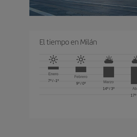
El tiempo en Milán
Enero
Febrero
7º
/
-1º
Marzo
9º
/
0º
14º
/
3º
Ab
17º