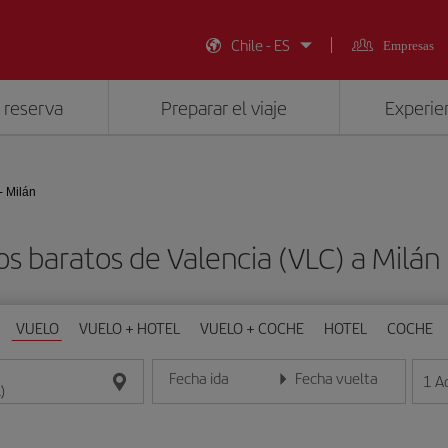
Chile - ES
Empresas
 reserva
Preparar el viaje
Experien
- Milán
os baratos de Valencia (VLC) a Milán 
VUELO
VUELO + HOTEL
VUELO + COCHE
HOTEL
COCHE
Fecha ida
Fecha vuelta
1
A
Introduce la fecha en formato día/mes/año
Introduce la fecha en format