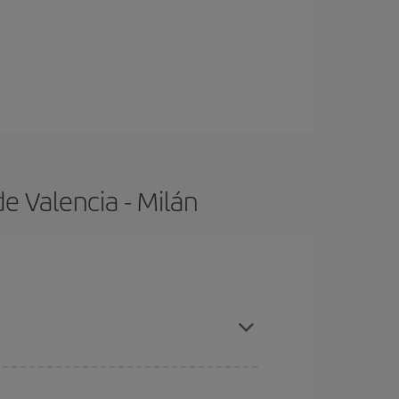
e Valencia - Milán
as con antelación y puedes ser flexible con las