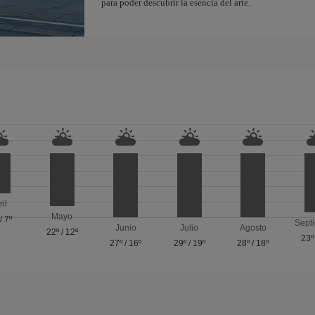
para poder descubrir la esencia del arte.
ril
Mayo
/
7º
Sept
Junio
Julio
Agosto
22º
/
12º
23º
27º
/
16º
29º
/
19º
28º
/
18º