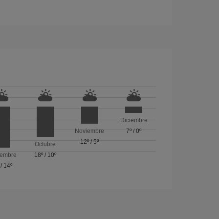
Diciembre
Noviembre
7º
/
0º
12º
/
5º
Octubre
iembre
18º
/
10º
/
14º