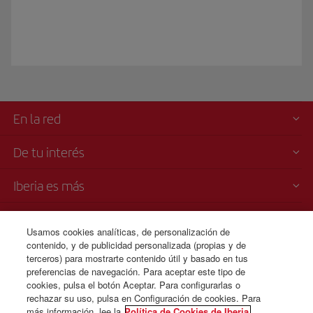
En la red
De tu interés
Iberia es más
Transparencia
Usamos cookies analíticas, de personalización de
contenido, y de publicidad personalizada (propias y de
Venta telefónica
terceros) para mostrarte contenido útil y basado en tus
+506 4036 0069
preferencias de navegación. Para aceptar este tipo de
cookies, pulsa el botón Aceptar. Para configurarlas o
Lunes a domingo 00:00 - 24:00 horas ( español e inglés).
rechazar su uso, pulsa en Configuración de cookies. Para
más información, lee la
Política de Cookies de Iberia.