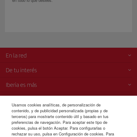
en todo lo que desees.
En la red
De tu interés
Iberia es más
Transparencia
Usamos cookies analíticas, de personalización de
contenido, y de publicidad personalizada (propias y de
Venta telefónica
terceros) para mostrarte contenido útil y basado en tus
+506 4036 0069
preferencias de navegación. Para aceptar este tipo de
cookies, pulsa el botón Aceptar. Para configurarlas o
Lunes a domingo 00:00 - 24:00 horas ( español e inglés).
rechazar su uso, pulsa en Configuración de cookies. Para