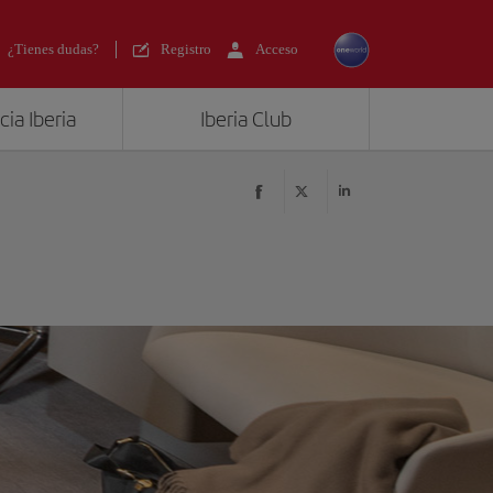
¿Tienes dudas?
Registro
Acceso
ia Iberia
Iberia Club