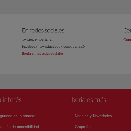
En redes sociales
Cen
Twitter: @iberia_en
Cont
Facebook: www.facebook.com/iberiaEN
Iberia en las redes sociales
 interés
Iberia es más
guridad es lo primero
Noticias y Novedades
ración de accesibilidad
Grupo Iberia