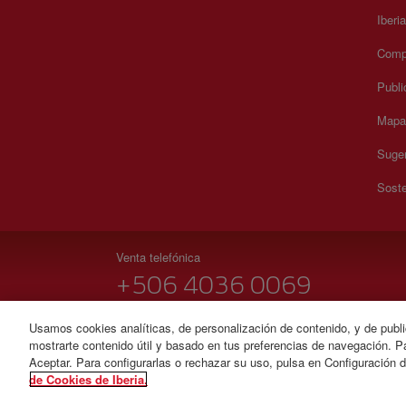
Iberi
Compr
Publi
Mapa 
Suger
Soste
Venta telefónica
+506 4036 0069
Lunes a domingo 00:00 - 24:00 horas ( español e inglés
Usamos cookies analíticas, de personalización de contenido, y de publi
mostrarte contenido útil y basado en tus preferencias de navegación. Pa
© Iberia 2026
Aceptar. Para configurarlas o rechazar su uso, pulsa en Configuración 
de Cookies de Iberia.