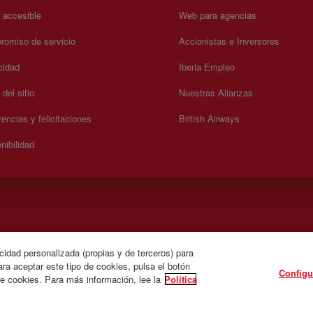
a accesible
Web para agencias
omiso de servicio
Accionistas e Inversores
cidad
Iberia Empleo
del sitio
Nuestras Alianzas
encias y felicitaciones
British Airways
nibilidad
).
cidad personalizada (propias y de terceros) para
ra aceptar este tipo de cookies, pulsa el botón
Configu
de cookies. Para más información, lee la
Política