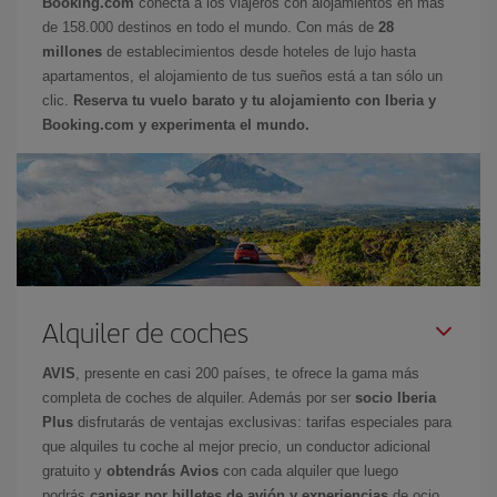
Booking.com
conecta a los viajeros con alojamientos en más
de 158.000 destinos en todo el mundo. Con más de
28
millones
de establecimientos desde hoteles de lujo hasta
apartamentos, el alojamiento de tus sueños está a tan sólo un
clic.
Reserva tu vuelo barato y tu alojamiento con Iberia y
Booking.com y experimenta el mundo.
Alquiler de coches
AVIS
, presente en casi 200 países, te ofrece la gama más
completa de coches de alquiler. Además por ser
socio Iberia
Plus
disfrutarás de ventajas exclusivas: tarifas especiales para
que alquiles tu coche al mejor precio, un conductor adicional
gratuito y
obtendrás Avios
con cada alquiler que luego
podrás
canjear por billetes de avión y experiencias
de ocio.