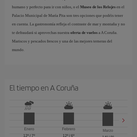
humano y perfecto para ir con niños, o el
Museo de los Relojes
en el
Palacio Municipal de María Pita son tres opciones que podéis tener
en cuenta. La gastronomía refleja el contraste de mar y montaña y no
te defraudará si aprovechas nuestra
oferta de vuelos
a A Coruña.
Mariscos y pescados frescos y una de las mejores terneras del
mundo.
El tiempo en A Coruña
Enero
Febrero
Marzo
12º
/
7º
12º
/
6º