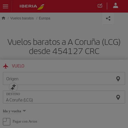
Saltar al contenido principal
Vuelos baratos
Europa
Vuelos baratos a A Coruña (LCG)
desde 454127 CRC
VUELO
Origen
DESTINO
Seleccione
Ida y vuelta
una
opción
Pagar con Avios