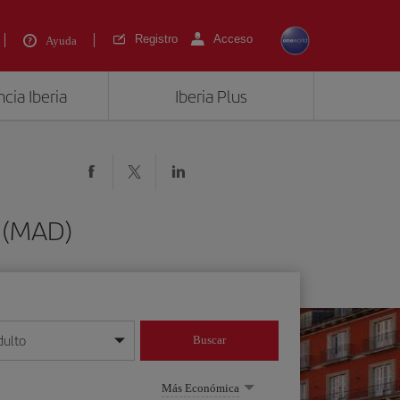
Registro
Acceso
Ayuda
cia Iberia
Iberia Plus
d (MAD)
dulto
Buscar
o día/mes/año
Más Económica