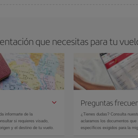
os baratos. Las claves para encontrar los mejores precios son
anticiparte y 
drán. Además, si buscas los vuelos con las fechas y los horarios del viaje un
ntación que necesitas para tu vuel
Preguntas frecue
da informarte de la
¿Tienes dudas? Consulta nues
sultar si requieres visado,
aclaramos los documentos que ne
rigen y el destino de tu vuelo.
específicos exigidos para la mi