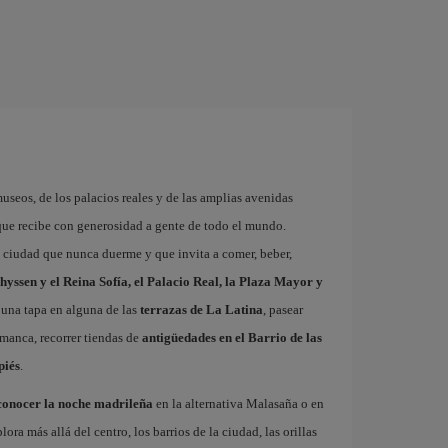
museos, de los palacios reales y de las amplias avenidas
que recibe con generosidad a gente de todo el mundo.
a ciudad que nunca duerme y que invita a comer, beber,
hyssen y el Reina Sofía, el Palacio Real, la Plaza Mayor y
 una tapa en alguna de las
terrazas de La Latina
, pasear
amanca, recorrer tiendas de
antigüedades en el Barrio de las
piés
.
conocer la noche madrileña
en la alternativa Malasaña o en
 más allá del centro, los barrios de la ciudad, las orillas