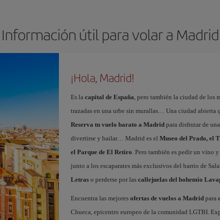
Información útil para volar a Madrid
¡Hola, Madrid!
Es la
capital de España
, pero también la ciudad de los 
trazadas en una urbe sin murallas… Una ciudad abierta 
Reserva tu vuelo barato a Madrid
para disfrutar de un
divertirse y bailar… Madrid es el
Museo del Prado, el T
el Parque de El Retiro
. Pero también es pedir un vino y
junto a los escaparates más exclusivos del barrio de Sal
Letras
o perderse por las
callejuelas del bohemio Lava
Encuentra las mejores
ofertas de vuelos a Madrid
para
Chueca, epicentro europeo de la comunidad LGTBI. Explora