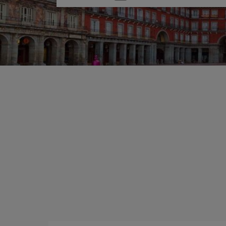
una
opción