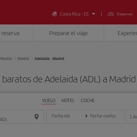
Costa Rica - ES
Empresas
 reserva
Preparar el viaje
Experien
 Madrid
Madrid
Adelaida - Madrid
 baratos de Adelaida (ADL) a Madri
VUELO
HOTEL
COCHE
Fecha ida
Fecha vuelta
1
A
Introduce la fecha en formato día/mes/año
Introduce la fecha en format