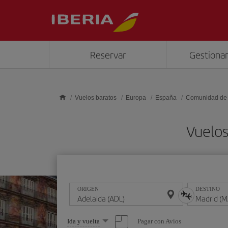
Saltar al contenido principal
Reservar
Gestionar
Vuelos baratos
Europa
España
Comunidad de
Vuelos
ORIGEN
DESTINO
Seleccione
Pagar con Avios
Ida y vuelta