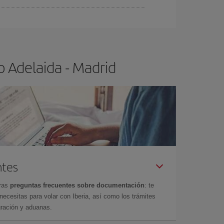
ser flexible.
Lo normal es que
cuanto antes
 poco abiertos, podrás
elegir el precio más
o Adelaida - Madrid
ntes
tras
preguntas frecuentes sobre documentación
: te
cesitas para volar con Iberia, así como los trámites
gración y aduanas.