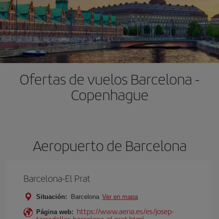
Ofertas de vuelos Barcelona -
Copenhague
Aeropuerto de Barcelona
Barcelona-El Prat
Situación:
Barcelona
Ver en mapa
https://www.aena.es/es/josep-
Página web:
tarradellas-barcelona-el-prat.html