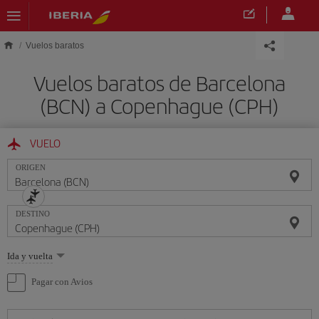
Saltar al contenido principal
Vuelos baratos
Vuelos baratos de Barcelona
(BCN) a Copenhague (CPH)
VUELO
ORIGEN
DESTINO
Seleccione
Ida y vuelta
una
opción
Pagar con Avios