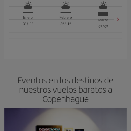
Enero
Febrero
Marzo
3º
/
-1º
3º
/
-1º
6º
/
0º
Eventos en los destinos de
nuestros vuelos baratos a
Copenhague