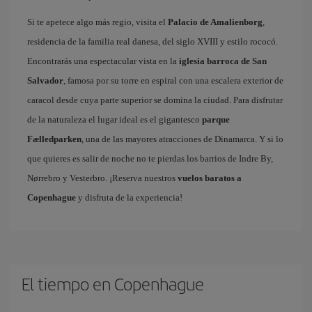
Si te apetece algo más regio, visita el
Palacio de Amalienborg
,
residencia de la familia real danesa, del siglo XVIII y estilo rococó.
Encontrarás una espectacular vista en la
iglesia barroca de San
Salvador
, famosa por su torre en espiral con una escalera exterior de
caracol desde cuya parte superior se domina la ciudad. Para disfrutar
de la naturaleza el lugar ideal es el gigantesco
parque
Fælledparken
, una de las mayores atracciones de Dinamarca. Y si lo
que quieres es salir de noche no te pierdas los barrios de Indre By,
Nørrebro y Vesterbro. ¡Reserva nuestros
vuelos baratos a
Copenhague
y disfruta de la experiencia!
El tiempo en Copenhague