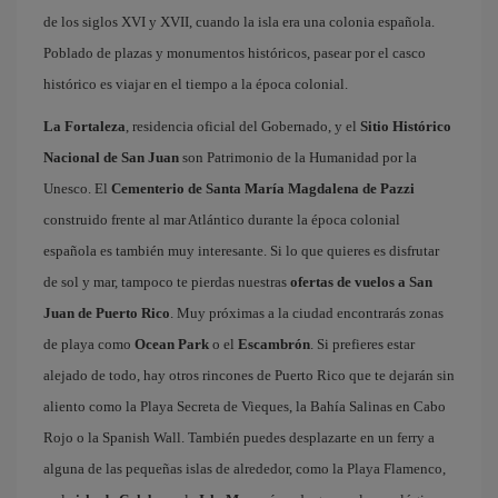
de los siglos XVI y XVII, cuando la isla era una colonia española.
Poblado de plazas y monumentos históricos, pasear por el casco
histórico es viajar en el tiempo a la época colonial.
La Fortaleza
, residencia oficial del Gobernado, y el
Sitio Histórico
Nacional de San Juan
son Patrimonio de la Humanidad por la
Unesco. El
Cementerio de Santa María Magdalena de Pazzi
construido frente al mar Atlántico durante la época colonial
española es también muy interesante. Si lo que quieres es disfrutar
de sol y mar, tampoco te pierdas nuestras
ofertas de vuelos a San
Juan de Puerto Rico
. Muy próximas a la ciudad encontrarás zonas
de playa como
Ocean Park
o el
Escambrón
. Si prefieres estar
alejado de todo, hay otros rincones de Puerto Rico que te dejarán sin
aliento como la Playa Secreta de Vieques, la Bahía Salinas en Cabo
Rojo o la Spanish Wall. También puedes desplazarte en un ferry a
alguna de las pequeñas islas de alrededor, como la Playa Flamenco,