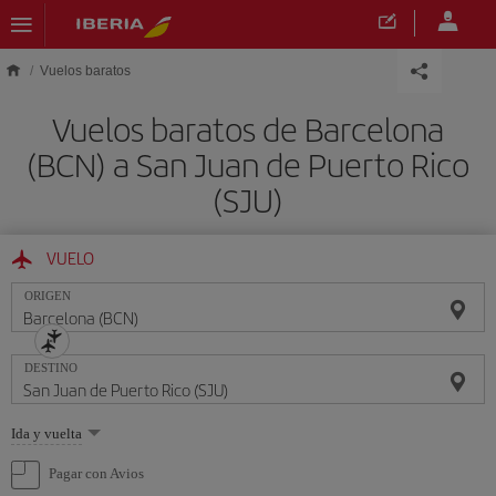
Saltar al contenido principal
Vuelos baratos
Vuelos baratos de Barcelona
(BCN) a San Juan de Puerto Rico
(SJU)
VUELO
ORIGEN
DESTINO
Seleccione
Ida y vuelta
una
opción
Pagar con Avios