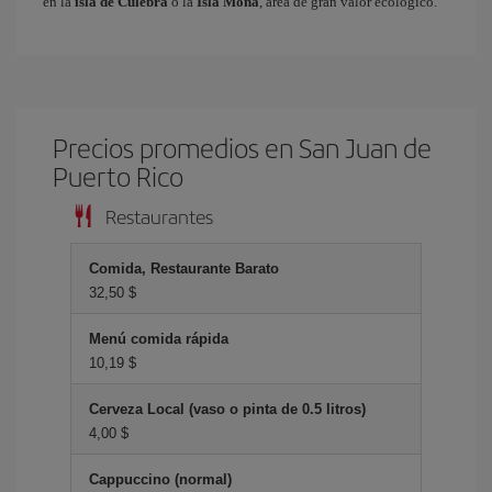
en la
isla de Culebra
o la
Isla Mona
, área de gran valor ecológico.
Precios promedios en San Juan de
Puerto Rico
Restaurantes
Comida, Restaurante Barato
32,50 $
Menú comida rápida
10,19 $
Cerveza Local (vaso o pinta de 0.5 litros)
4,00 $
Cappuccino (normal)