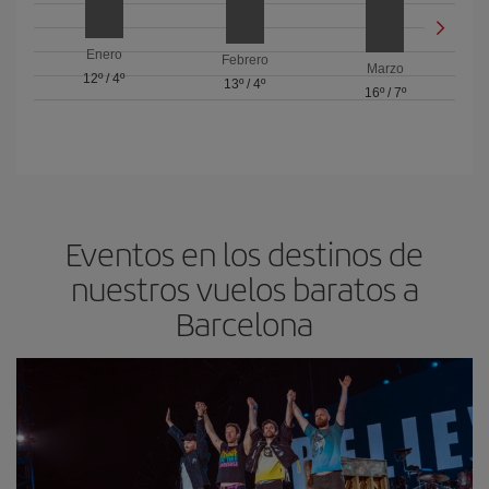
Enero
Febrero
Marzo
12º
/
4º
13º
/
4º
16º
/
7º
Eventos en los destinos de
nuestros vuelos baratos a
Barcelona