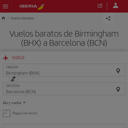
Saltar al contenido principal
Vuelos baratos
Vuelos baratos de Birmingham
(BHX) a Barcelona (BCN)
VUELO
ORIGEN
DESTINO
Seleccione
Ida y vuelta
una
opción
Pagar con Avios