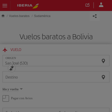
Saltar al contenido principal
Vuelos baratos
Sudamérica
Vuelos baratos a Bolivia
VUELO
ORIGEN
Destino
Seleccione
Ida y vuelta
una
opción
Pagar con Avios