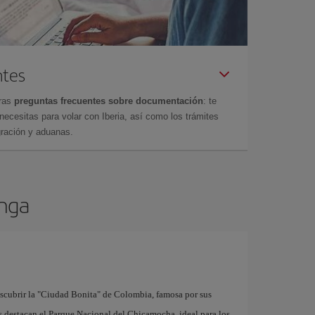
ntes
tras
preguntas frecuentes sobre documentación
: te
cesitas para volar con Iberia, así como los trámites
gración y aduanas.
anga
scubrir la "Ciudad Bonita" de Colombia, famosa por sus
és destacan el Parque Nacional del Chicamocha, ideal para los