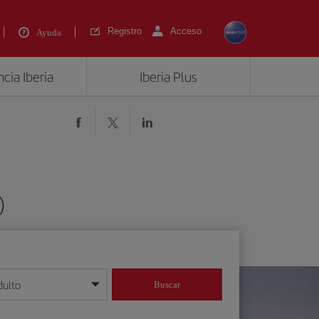
Registro
Acceso
Ayuda
cia Iberia
Iberia Plus
)
dulto
Buscar
o día/mes/año