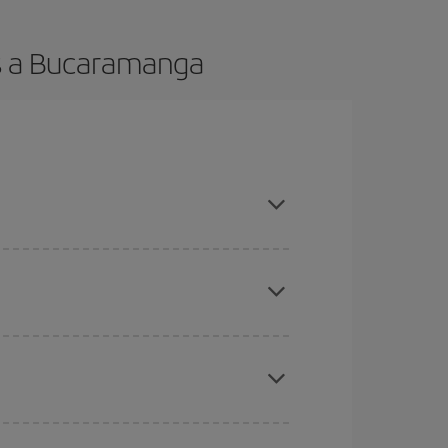
os a Bucaramanga
es ser flexible con las fechas y horarios de ida y
cuentras el vuelo más barato.
ratos
. Dinos desde dónde vuelas, a dónde
ra días cercanos
, tanto de ida como de vuelta,
gunos
horarios
puede que te hagan ahorrar aún
eral las Navidades, la Semana Santa y los