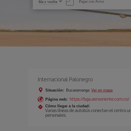
Seleccione
Pagar con Avios
Ida y vuelta
una
opción
Internacional Palonegro
Situación:
Bucaramanga
Ver en mapa
https://bga.aerooriente.com.co/
Página web:
Cómo llegar a la ciudad:
Varias líneas de autobús conectan el centro urb
personales.