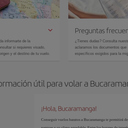
Preguntas frecue
da informarte de la
¿Tienes dudas? Consulta nues
sultar si requieres visado,
aclaramos los documentos que ne
rigen y el destino de tu vuelo.
específicos exigidos para la mi
ormación útil para volar a Bucaram
¡Hola, Bucaramanga!
Conseguir vuelos baratos a Bucaramanga te permitirá de
parques y su clima agradable. Entre los lugares de inter