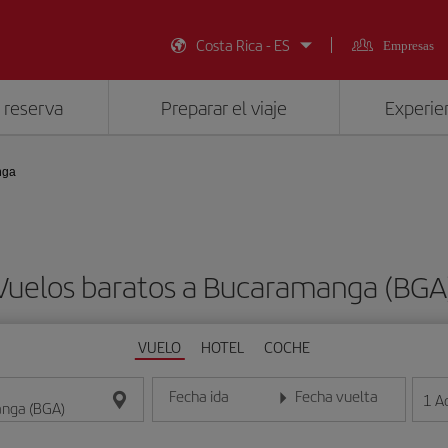
Costa Rica - ES
Empresas
 reserva
Preparar el viaje
Experien
nga
Vuelos baratos a Bucaramanga (BGA
VUELO
HOTEL
COCHE
Fecha ida
Fecha vuelta
1
A
Introduce la fecha en formato día/mes/año
Introduce la fecha en format