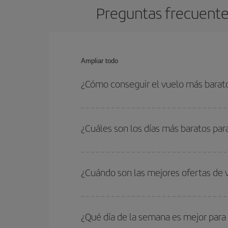
Preguntas frecuente
Ampliar todo
¿Cómo conseguir el vuelo más barat
Podrás ahorrar en tu billete de avión de Casabla
las fechas y horarios de ida y vuelta.
¿Cuáles son los días más baratos pa
Para saber qué días te saldrá más económico vol
quieres ir y en qué fechas habías pensado viajar
¿Cuándo son las mejores ofertas de
para que puedas encontrar la mejor oferta. Ademá
más en el precio de tu billete.
Puedes conseguir los vuelos más baratos viajan
periodos de vacaciones escolares son temporada
¿Qué día de la semana es mejor para
precios encontrarás.