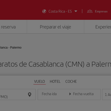
Costa Rica - ES
Empresas
 reserva
Preparar el viaje
Experien
lanca - Palermo
aratos de Casablanca (CMN) a Pale
VUELO
HOTEL
COCHE
Fecha ida
Fecha vuelta
1
A
Introduce la fecha en formato día/mes/año
Introduce la fecha en format