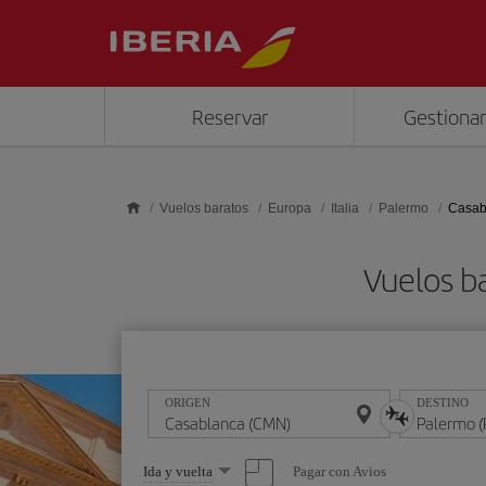
Saltar al contenido principal
Reservar
Gestionar
Vuelos baratos
Europa
Italia
Palermo
Casab
Vuelos b
ORIGEN
DESTINO
Seleccione
Pagar con Avios
Ida y vuelta