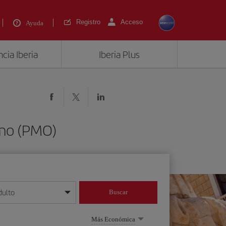
Registro
Acceso
Ayuda
cia Iberia
Iberia Plus
rmo (PMO)
dulto
Buscar
o día/mes/año
Más Económica