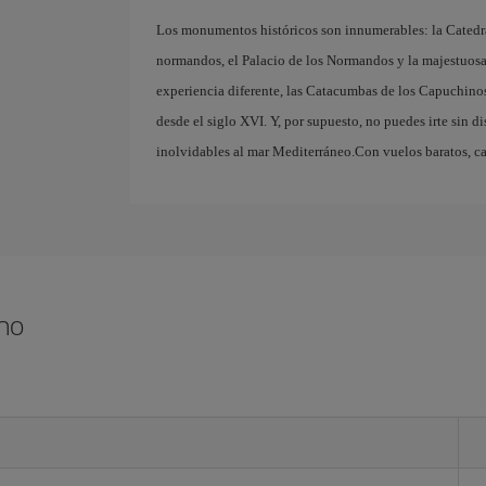
Los monumentos históricos son innumerables: la Catedra
normandos, el Palacio de los Normandos y la majestuosa 
experiencia diferente, las Catacumbas de los Capuchino
desde el siglo XVI. Y, por supuesto, no puedes irte sin dis
inolvidables al mar Mediterráneo.Con vuelos baratos, ca
rmo