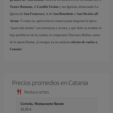
Teatro Romano
, el
Castillo Ursino
y sus Iglesias, destacando La
Iglesia de
San Francesco
, la de
San Benedetto
o
San Nicolás all´
Arena
. Y como no, aprovecha la estancia para degustar la típica
“pasta alla norma” con berenjena y ricotta, y que debe su nombre al
hijo predilecto de la ciudad, el compositor Vincenzo Bellini, autor
de la ópera Norma. ¡Consigue ya tus mejores
ofertas de vuelos a
Catania
!
Precios promedios en Catania
Restaurantes
Comida, Restaurante Barato
12,25 €