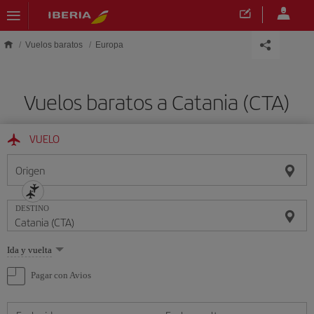
Saltar al contenido principal
Vuelos baratos
Europa
Vuelos baratos a Catania (CTA)
VUELO
Origen
DESTINO
Seleccione
Ida y vuelta
una
opción
Pagar con Avios