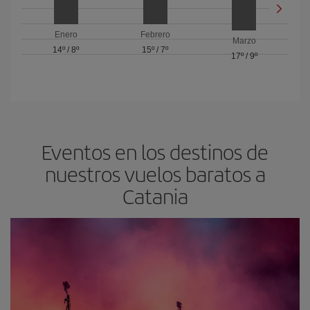
Enero
Febrero
Marzo
14º
/
8º
15º
/
7º
17º
/
9º
Eventos en los destinos de
nuestros vuelos baratos a
Catania