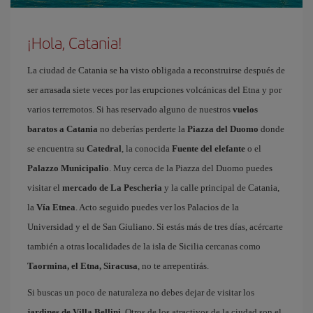
¡Hola, Catania!
La ciudad de Catania se ha visto obligada a reconstruirse después de
ser arrasada siete veces por las erupciones volcánicas del Etna y por
varios terremotos. Si has reservado alguno de nuestros
vuelos
baratos a Catania
no deberías perderte la
Piazza del Duomo
donde
se encuentra su
Catedral
, la conocida
Fuente del elefante
o el
Palazzo Municipalio
. Muy cerca de la Piazza del Duomo puedes
visitar el
mercado de La Pescheria
y la calle principal de Catania,
la
Vía Etnea
. Acto seguido puedes ver los Palacios de la
Universidad y el de San Giuliano. Si estás más de tres días, acércarte
también a otras localidades de la isla de Sicilia cercanas como
Taormina, el Etna, Siracusa
, no te arrepentirás.
Si buscas un poco de naturaleza no debes dejar de visitar los
jardines de Villa Bellini
. Otros de los atractivos de la ciudad son el