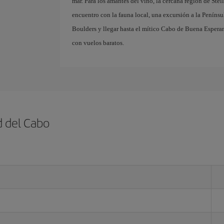
mar. Para los amantes del vino, la cercana región de Ste
encuentro con la fauna local, una excursión a la Penínsu
Boulders y llegar hasta el mítico Cabo de Buena Esperan
con vuelos baratos.
d del Cabo