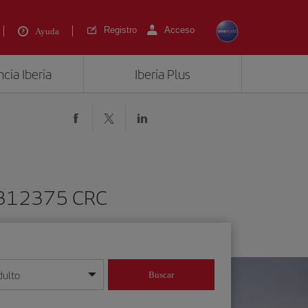
Registro
Acceso
Ayuda
cia Iberia
Iberia Plus
 1312375 CRC
dulto
Buscar
o día/mes/año