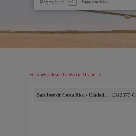
Seleccione
Pagar con Avios
Ida y vuelta
una
opción
Ver vuelos desde Ciudad del Cabo
1312375 
San José de Costa Rica
-
Ciudad del Cabo