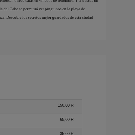
llenbosch ofrece catas en viñedos de renombre. Y si buscas un
la del Cabo te permitirá ver pingüinos en la playa de
za. Descubre los secretos mejor guardados de esta ciudad
150,00 R
65,00 R
35,00 R