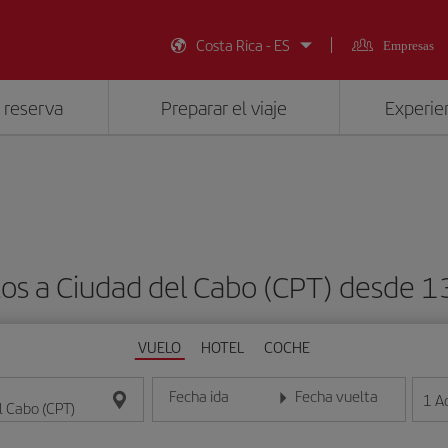
Costa Rica - ES
Empresas
 reserva
Preparar el viaje
Experien
tos a Ciudad del Cabo (CPT) desde
VUELO
HOTEL
COCHE
Fecha ida
Fecha vuelta
1
A
Introduce la fecha en formato día/mes/año
Introduce la fecha en format