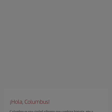
¡Hola, Columbus!
Columbus es una ciudad vibrante que combina historia, arte y