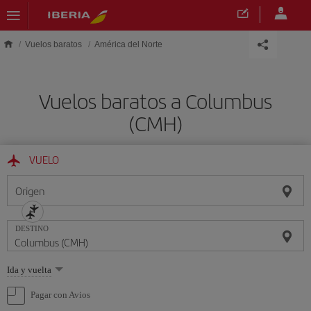
Saltar al contenido principal
Vuelos baratos
América del Norte
Vuelos baratos a Columbus
(CMH)
VUELO
Origen
DESTINO
Seleccione
Ida y vuelta
una
opción
Pagar con Avios