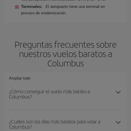
Terminales:
El aeropuerto tiene una terminal en
proceso de modernización.
Preguntas frecuentes sobre
nuestros vuelos baratos a
Columbus
Ampliar todo
¿Cómo conseguir el vuelo más barato a
Columbus?
Podrás ahorrar en tu billete de avión y conseguir el vuelo más
barato si evitas temporadas altas, compras con antelación y
¿Cuáles son los días más baratos para volar a
Columbus?
puedes ser flexible con las fechas y horarios de ida y vuelta.