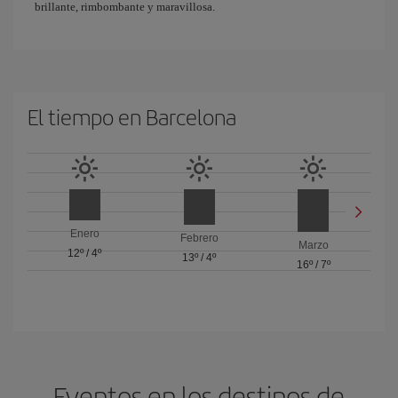
brillante, rimbombante y maravillosa.
El tiempo en Barcelona
Enero
Febrero
Marzo
12º
/
4º
13º
/
4º
16º
/
7º
Eventos en los destinos de