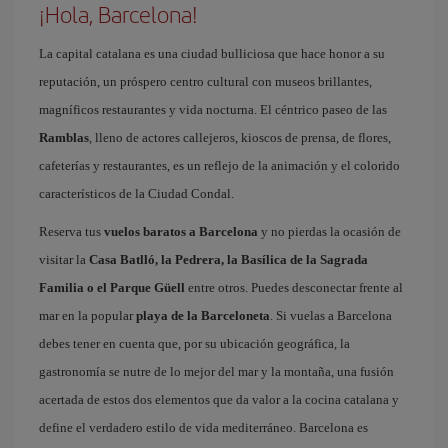
¡Hola, Barcelona!
La capital catalana es una ciudad bulliciosa que hace honor a su
reputación, un próspero centro cultural con museos brillantes,
magníficos restaurantes y vida nocturna. El céntrico paseo de las
Ramblas
, lleno de actores callejeros, kioscos de prensa, de flores,
cafeterías y restaurantes, es un reflejo de la animación y el colorido
característicos de la Ciudad Condal.
Reserva tus
vuelos baratos a Barcelona
y no pierdas la ocasión de
visitar la
Casa Batlló, la Pedrera, la Basílica de la Sagrada
Familia o el Parque Güell
entre otros. Puedes desconectar frente al
mar en la popular
playa de la Barceloneta
. Si vuelas a Barcelona
debes tener en cuenta que, por su ubicación geográfica, la
gastronomía se nutre de lo mejor del mar y la montaña, una fusión
acertada de estos dos elementos que da valor a la cocina catalana y
define el verdadero estilo de vida mediterráneo. Barcelona es