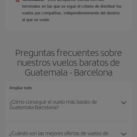
terminales en las que se sigue el criterio de distribuir los
vuelos por compañías, independientemente del destino
al que se vuele.
Preguntas frecuentes sobre
nuestros vuelos baratos de
Guatemala - Barcelona
Ampliar todo
¿Cómo conseguir el vuelo más barato de
Guatemala-Barcelona?
Podrás ahorrar en tu billete de avión de Guatemala-Barcelona-dest
y conseguir el vuelo más barato si evitas temporadas altas,
¿Cuándo son las mejores ofertas de vuelos de