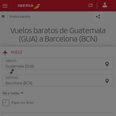
Saltar al contenido principal
Vuelos baratos
Vuelos baratos de Guatemala
(GUA) a Barcelona (BCN)
VUELO
ORIGEN
DESTINO
Seleccione
Ida y vuelta
una
opción
Pagar con Avios