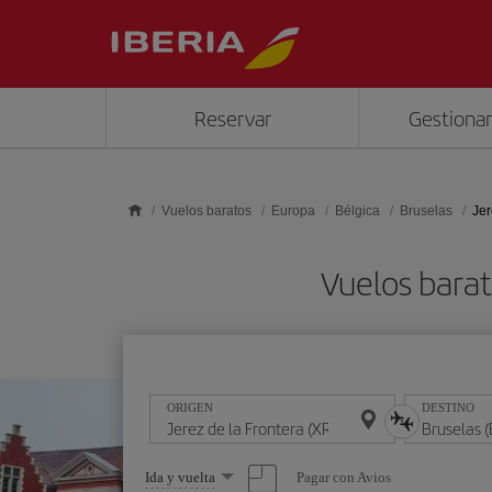
Saltar al contenido principal
Reservar
Gestionar
Vuelos baratos
Europa
Bélgica
Bruselas
Jer
Vuelos barat
ORIGEN
DESTINO
Seleccione
Pagar con Avios
Ida y vuelta