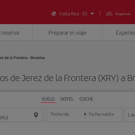
Costa Rica - ES
Empresas
 reserva
Preparar el viaje
Experien
ez de la Frontera - Bruselas
os de Jerez de la Frontera (XRY) a B
VUELO
HOTEL
COCHE
Fecha ida
Fecha vuelta
1
A
Introduce la fecha en formato día/mes/año
Introduce la fecha en format