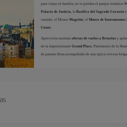
para viajar en familia, no te pierdas el parque temático
M
Palacio de Justicia
, la
Basílica del Sagrado Corazón
y
variada: el Museo
Magritte
, el
Museo de Instrumentos 
Cómic
.
Aprovecha nuestras
ofertas de vuelos a Bruselas
y apúnt
de la impresionante
Grand Place
, Patrimonio de la Hum
de patatas fritas acompañada de una típica cerveza belga
as