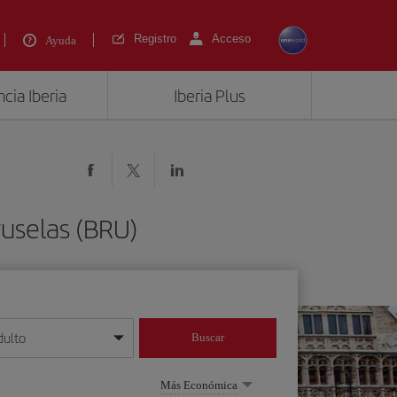
Registro
Acceso
Ayuda
cia Iberia
Iberia Plus
ruselas (BRU)
dulto
Buscar
o día/mes/año
Más Económica