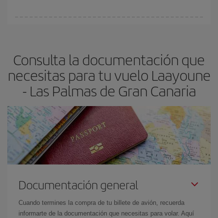
Cualquier día de la semana puedes encontrar vuelos baratos. Las
claves para encontrar los mejores precios son
anticiparte y ser
flexible.
Lo normal es que
cuanto antes
reserves tus billetes de
Consulta la documentación que
avión más baratos te saldrán. Además, si buscas los vuelos con
las fechas y los horarios del viaje un poco abiertos, podrás
elegir
necesitas para tu vuelo Laayoune
el precio más barato.
- Las Palmas de Gran Canaria
Documentación general
Cuando termines la compra de tu billete de avión, recuerda
informarte de la documentación que necesitas para volar. Aquí