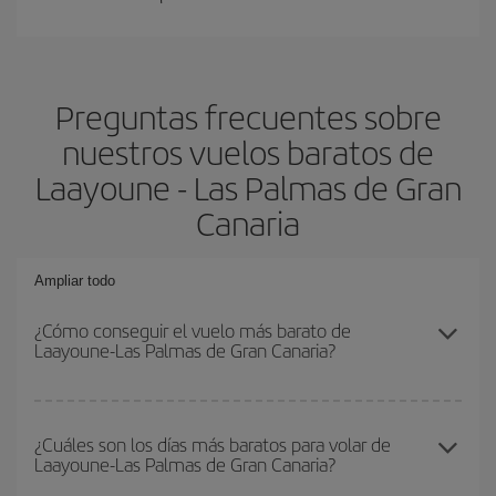
Preguntas frecuentes sobre
nuestros vuelos baratos de
Laayoune - Las Palmas de Gran
Canaria
Ampliar todo
¿Cómo conseguir el vuelo más barato de
Laayoune-Las Palmas de Gran Canaria?
Podrás ahorrar en tu billete de avión de Laayoune-Las Palmas de
Gran Canaria-dest y conseguir el vuelo más barato si evitas
¿Cuáles son los días más baratos para volar de
Laayoune-Las Palmas de Gran Canaria?
temporadas altas, compras con antelación y puedes ser flexible
con las fechas y horarios de ida y vuelta.