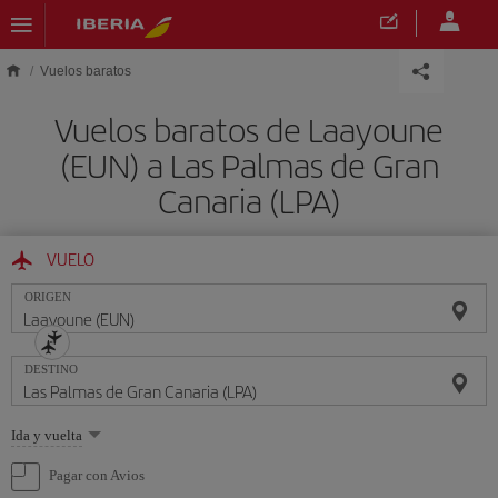
Saltar al contenido principal
Vuelos baratos
Vuelos baratos de Laayoune
(EUN) a Las Palmas de Gran
Canaria (LPA)
VUELO
ORIGEN
DESTINO
Seleccione
Ida y vuelta
una
opción
Pagar con Avios