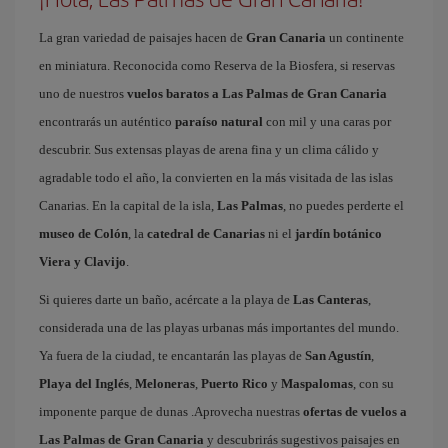
La gran variedad de paisajes hacen de
Gran Canaria
un continente
en miniatura. Reconocida como Reserva de la Biosfera, si reservas
uno de nuestros
vuelos baratos a Las Palmas de Gran Canaria
encontrarás un auténtico
paraíso natural
con mil y una caras por
descubrir. Sus extensas playas de arena fina y un clima cálido y
agradable todo el año, la convierten en la más visitada de las islas
Canarias. En la capital de la isla,
Las Palmas
, no puedes perderte el
museo de Colón
, la
catedral de Canarias
ni el
jardín botánico
Viera y Clavijo
.
Si quieres darte un baño, acércate a la playa de
Las Canteras
,
considerada una de las playas urbanas más importantes del mundo.
Ya fuera de la ciudad, te encantarán las playas de
San Agustín
,
Playa del Inglés
,
Meloneras
,
Puerto Rico
y
Maspalomas
, con su
imponente parque de dunas .Aprovecha nuestras
ofertas de vuelos a
Las Palmas de Gran Canaria
y descubrirás sugestivos paisajes en