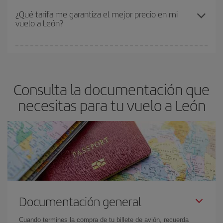
el precio más barato.
Los precios dependen de las plazas que queden libres en el vuelo
¿Qué tarifa me garantiza el mejor precio en mi
vuelo a León?
y de que las tarifas más baratas (turista) estén disponibles o se
vayan agotando. Por eso, comprar con antelación es
fundamental
para conseguir
vuelos baratos a León.
En Iberia, tenemos distintas tarifas para garantizarte el mejor
precio según tus necesidades de viaje. La tarifa básica, te
asegura el vuelo más barato.
Consulta la documentación que
necesitas para tu vuelo a León
Documentación general
Cuando termines la compra de tu billete de avión, recuerda