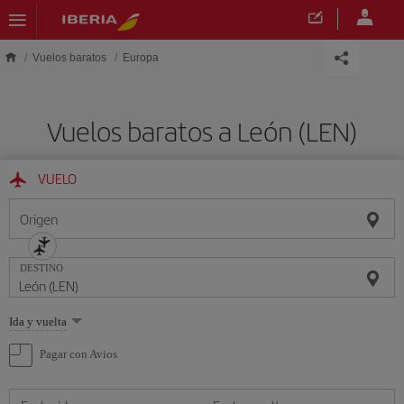
Saltar al contenido principal
Vuelos baratos
Europa
Vuelos baratos a León (LEN)
VUELO
Origen
DESTINO
Seleccione
Ida y vuelta
una
opción
Pagar con Avios