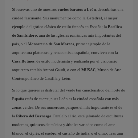
Si reservas uno de nuestros
vuelos baratos a León
, descubrirás una
ciudad fascinante. Sus monumentos como la
Catedral
, el mejor
ejemplo del gótico clásico de estilo francés en España; la
Basílica
de San Isidoro
, una de las iglesias románicas más importantes del
país, o el
Monasterio de San Marcos
, primer ejemplo de la
arquitectura plateresca y renacentista española, conviven con la
Casa Botines
, de estilo modernista y realizada por el visionario
arquitecto catalán Antoni Gaudí, o con el
MUSAC
, Museo de Arte
Contemporáneo de Castilla y León.
Si lo que quieres es disfrutar del verde tan característico del norte de
España estás de suerte, pues León es la ciudad española con más
zonas verdes. De sus numerosos parques el más importante es el de
la
Ribera del Bernesga
. Paralelo al río, está jalonado de esculturas
modernas, quioscos de música y árboles variados como el arce
blanco, el ciprés, el enebro, el castaño de india, o el olmo. Tras una