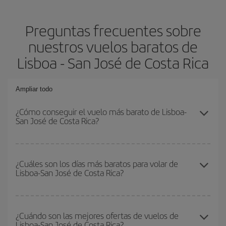
Preguntas frecuentes sobre
nuestros vuelos baratos de
Lisboa - San José de Costa Rica
Ampliar todo
¿Cómo conseguir el vuelo más barato de Lisboa-
San José de Costa Rica?
Podrás ahorrar en tu billete de avión de Lisboa-San José de Costa
Rica-dest y conseguir el vuelo más barato si evitas temporadas
¿Cuáles son los días más baratos para volar de
Lisboa-San José de Costa Rica?
altas, compras con antelación y puedes ser flexible con las
fechas y horarios de ida y vuelta.
Para saber qué días te saldrá más económico volar, solo tienes
que empezar una consulta en nuestro
buscador de vuelos
¿Cuándo son las mejores ofertas de vuelos de
Lisboa-San José de Costa Rica?
baratos
. Dinos desde dónde vuelas, a dónde quieres ir y en qué