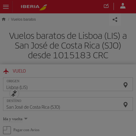
Saltar al contenido principal
Vuelos baratos
Vuelos baratos de Lisboa (LIS) a
San José de Costa Rica (SJO)
desde 1015183 CRC
VUELO
ORIGEN
DESTINO
Seleccione
Ida y vuelta
una
opción
Pagar con Avios