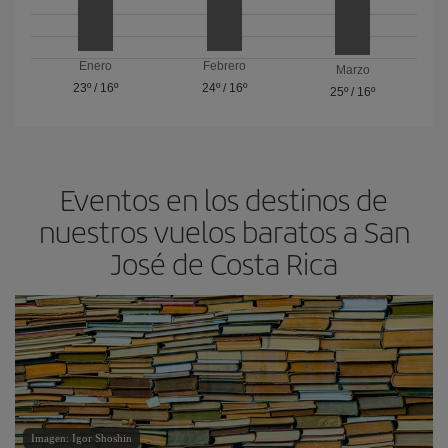
Enero
Febrero
Marzo
23º
/
16º
24º
/
16º
25º
/
16º
Eventos en los destinos de
nuestros vuelos baratos a San
José de Costa Rica
Imagen: Igor Shoshin