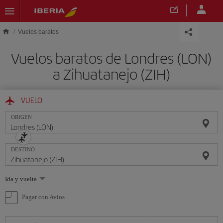
Saltar al contenido principal
Vuelos baratos
Vuelos baratos de Londres (LON)
a Zihuatanejo (ZIH)
VUELO
ORIGEN
DESTINO
Seleccione
Ida y vuelta
una
opción
Pagar con Avios