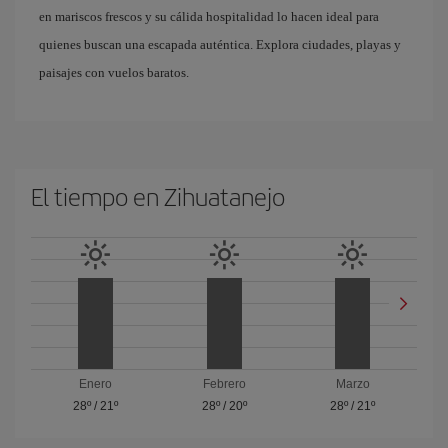
en mariscos frescos y su cálida hospitalidad lo hacen ideal para
quienes buscan una escapada auténtica. Explora ciudades, playas y
paisajes con vuelos baratos.
El tiempo en Zihuatanejo
Enero
Febrero
Marzo
28º
/
21º
28º
/
20º
28º
/
21º