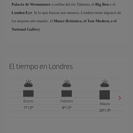
Palacio de Westminster
a orillas del río Támesis, el
Big Ben
o el
London Eye
. Si lo que buscas son museos, Londres tiene algunos de
los mejores del mundo: el
Museo Británico, el Tate Modern, o el
National Gallery
.
El tiempo en Londres
Enero
Febrero
Marzo
7º
/
2º
8º
/
2º
10º
/
3º