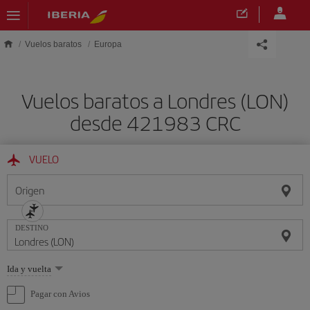
Saltar al contenido principal
Vuelos baratos
Europa
Vuelos baratos a Londres (LON)
desde 421983 CRC
VUELO
Origen
DESTINO
Seleccione
Ida y vuelta
una
opción
Pagar con Avios