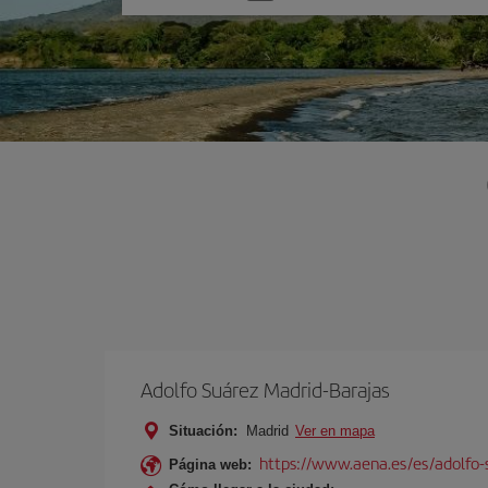
una
opción
Adolfo Suárez Madrid-Barajas
Situación:
Madrid
Ver en mapa
https://www.aena.es/es/adolfo-
Página web: