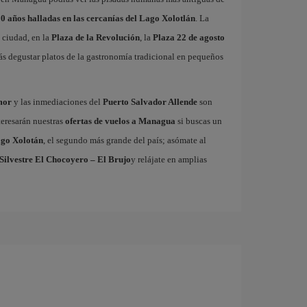
00 años halladas en las cercanías del Lago Xolotlán
. La
a ciudad, en la
Plaza de la Revolución
, la
Plaza 22 de agosto
s degustar platos de la gastronomía tradicional en pequeños
mor
y las inmediaciones del
Puerto Salvador Allende
son
teresarán nuestras
ofertas de vuelos a Managua
si buscas un
go Xolotán
, el segundo más grande del país; asómate al
Silvestre El Chocoyero – El Brujo
y relájate en amplias