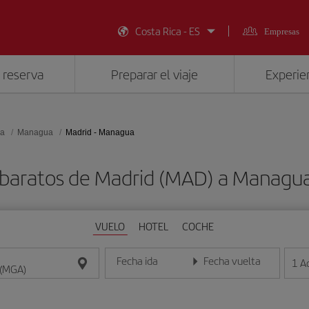
Costa Rica - ES
Empresas
 reserva
Preparar el viaje
Experien
ua
Managua
Madrid - Managua
 baratos de Madrid (MAD) a Managu
VUELO
HOTEL
COCHE
Fecha ida
Fecha vuelta
1
A
Introduce la fecha en formato día/mes/año
Introduce la fecha en format