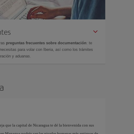
ntes
tras
preguntas frecuentes sobre documentación
: te
cesitas para volar con Iberia, así como los trámites
gración y aduanas.
a
eja que la capital de Nicaragua te dé la bienvenida con sus
Solo en Managua podrás ver las pisadas humanas más antiguas de