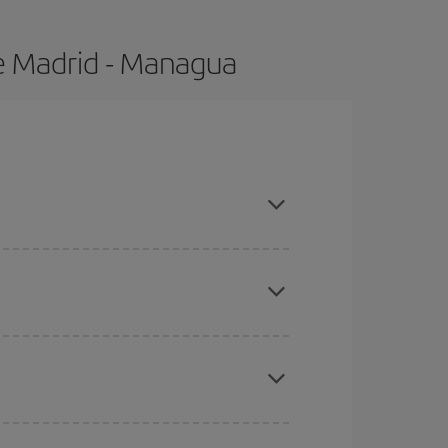
e Madrid - Managua
ras con antelación y puedes ser flexible con las
ratos
. Dinos desde dónde vuelas, a dónde
ra días cercanos
, tanto de ida como de vuelta,
gunos
horarios
puede que te hagan ahorrar aún
eral las Navidades, la Semana Santa y los