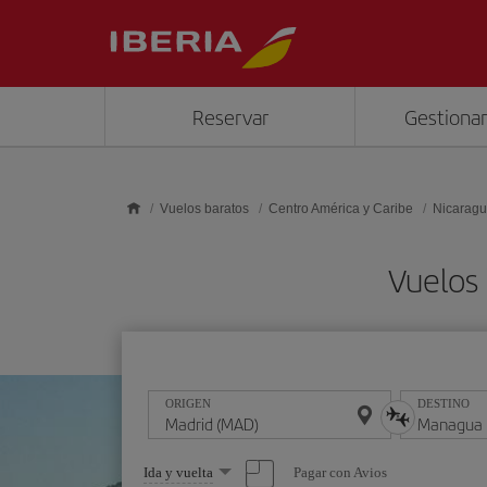
Saltar al contenido principal
Reservar
Gestionar
Vuelos baratos
Centro América y Caribe
Nicarag
Vuelos
ORIGEN
DESTINO
Seleccione
Pagar con Avios
Ida y vuelta