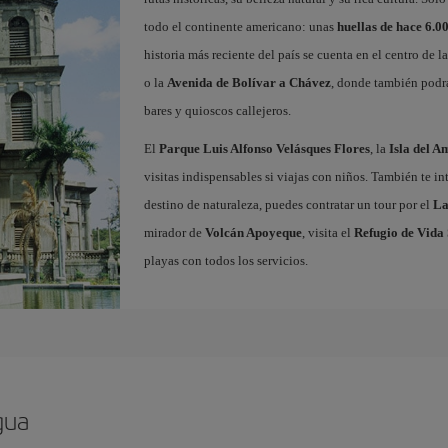
todo el continente americano: unas
huellas de hace 6.0
historia más reciente del país se cuenta en el centro de l
o la
Avenida de Bolívar a Chávez
, donde también podrá
bares y quioscos callejeros.
El
Parque Luis Alfonso Velásques Flores
, la
Isla del A
visitas indispensables si viajas con niños. También te in
destino de naturaleza, puedes contratar un tour por el
La
mirador de
Volcán Apoyeque
, visita el
Refugio de Vida 
playas con todos los servicios.
gua