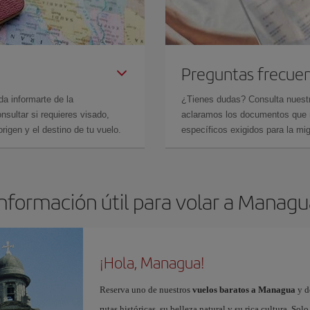
Preguntas frecue
da informarte de la
¿Tienes dudas? Consulta nues
sultar si requieres visado,
aclaramos los documentos que ne
rigen y el destino de tu vuelo.
específicos exigidos para la mi
Información útil para volar a Managu
¡Hola, Managua!
Reserva uno de nuestros
vuelos baratos a Managua
y d
rutas históricas, su belleza natural y su rica cultura. 