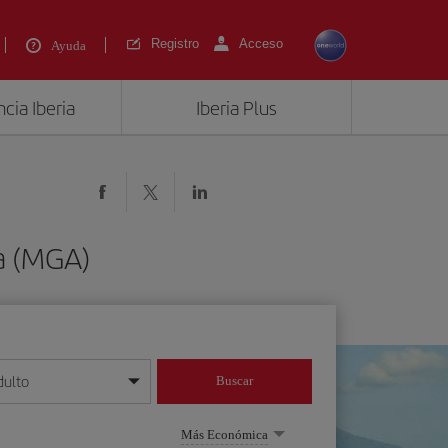
Registro
Acceso
Ayuda
cia Iberia
Iberia Plus
a (MGA)
dulto
Buscar
o día/mes/año
Más Económica