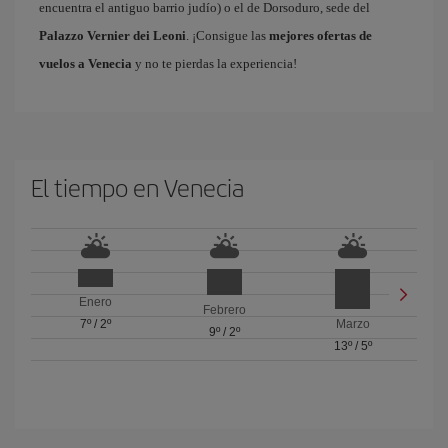
encuentra el antiguo barrio judío) o el de Dorsoduro, sede del
Palazzo Vernier dei Leoni
. ¡Consigue las
mejores ofertas de
vuelos a Venecia
y no te pierdas la experiencia!
El tiempo en Venecia
Enero
Febrero
7º
/
2º
Marzo
9º
/
2º
13º
/
5º