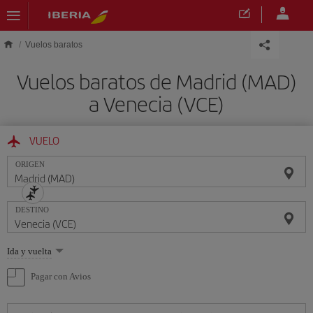
Saltar al contenido principal
Vuelos baratos
Vuelos baratos de Madrid (MAD)
a Venecia (VCE)
VUELO
ORIGEN
DESTINO
Seleccione
Ida y vuelta
una
opción
Pagar con Avios