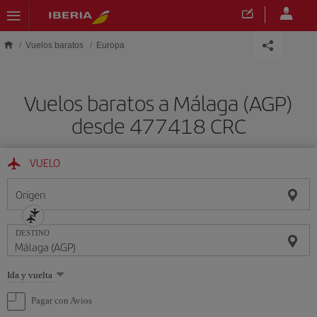
Saltar al contenido principal
Vuelos baratos
Europa
Vuelos baratos a Málaga (AGP)
desde 477418 CRC
VUELO
Origen
DESTINO
Seleccione
Ida y vuelta
una
opción
Pagar con Avios