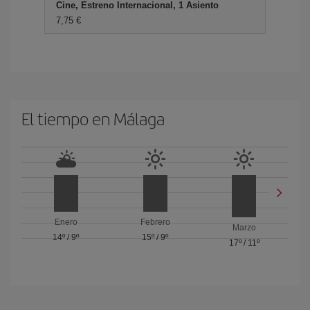
Cine, Estreno Internacional, 1 Asiento
7,75 €
El tiempo en Málaga
Enero
Febrero
Marzo
14º
/
9º
15º
/
9º
17º
/
11º