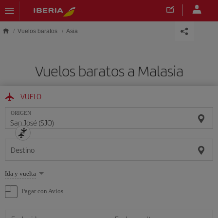
Saltar al contenido principal
Vuelos baratos
Asia
Vuelos baratos a Malasia
VUELO
ORIGEN
Destino
Seleccione
Ida y vuelta
una
opción
Pagar con Avios