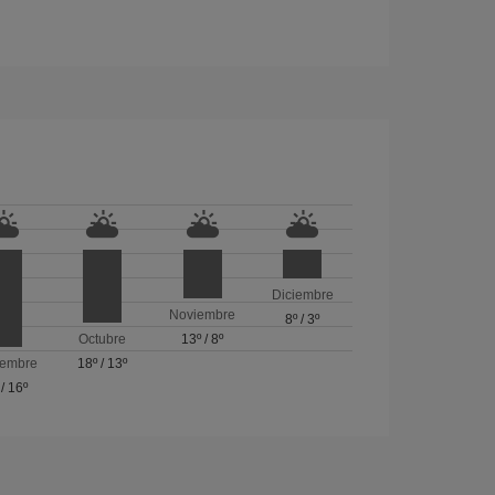
Diciembre
Noviembre
8º
/
3º
Octubre
13º
/
8º
iembre
18º
/
13º
/
16º