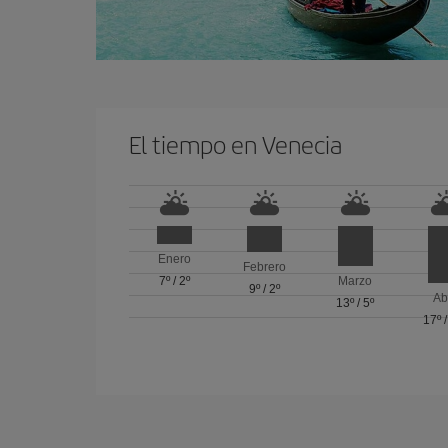
El tiempo en Venecia
Enero
Febrero
7º
/
2º
Marzo
9º
/
2º
Ab
13º
/
5º
17º