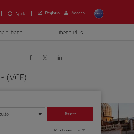
Registro
Acceso
Ayuda
cia Iberia
Iberia Plus
a (VCE)
dulto
Buscar
o día/mes/año
Más Económica