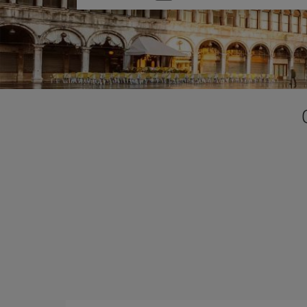
una
opción