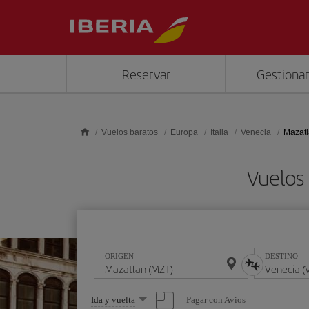
Saltar al contenido principal
Reservar
Gestionar
Vuelos baratos
Europa
Italia
Venecia
Mazatl
Vuelos
ORIGEN
DESTINO
Seleccione
Pagar con Avios
Ida y vuelta