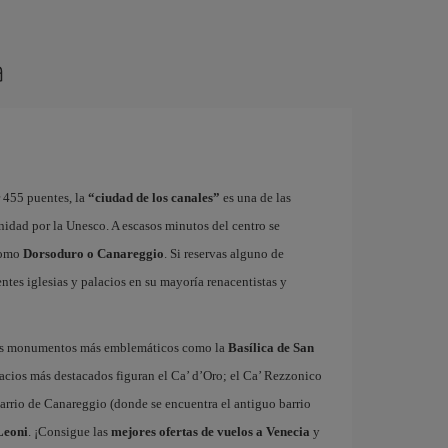
a
r 455 puentes, la
“ciudad de los canales”
es una de las
idad por la Unesco. A escasos minutos del centro se
 como
Dorsoduro o Canareggio
. Si reservas alguno de
ntes iglesias y palacios en su mayoría renacentistas y
sus monumentos más emblemáticos como la
Basílica de San
lacios más destacados figuran el Ca’ d’Oro; el Ca’ Rezzonico
barrio de Canareggio (donde se encuentra el antiguo barrio
Leoni
. ¡Consigue las
mejores ofertas de vuelos a Venecia
y