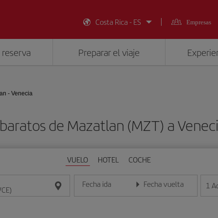
Costa Rica - ES
Empresas
 reserva
Preparar el viaje
Experien
an - Venecia
 baratos de Mazatlan (MZT) a Veneci
VUELO
HOTEL
COCHE
Fecha ida
Fecha vuelta
1
A
Introduce la fecha en formato día/mes/año
Introduce la fecha en format