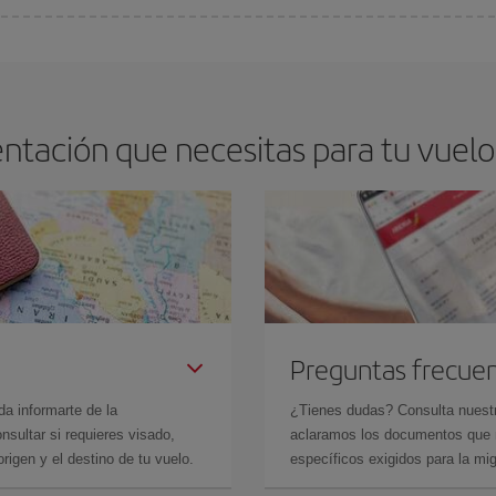
arte el mejor precio según tus necesidades de viaje. La tarifa básica, te asegu
ntación que necesitas para tu vuelo
Preguntas frecue
da informarte de la
¿Tienes dudas? Consulta nues
sultar si requieres visado,
aclaramos los documentos que ne
rigen y el destino de tu vuelo.
específicos exigidos para la mi