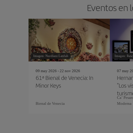
Eventos en l
Imagen: Nurdiani Latifah
Imagen: Raw
09 may 2026 - 22 nov 2026
07 may 20
61ª Bienal de Venecia: In
Hernan
Minor Keys
"Los vi
turismo
Ca’ Pesaro
Bienal de Venecia
Moderna