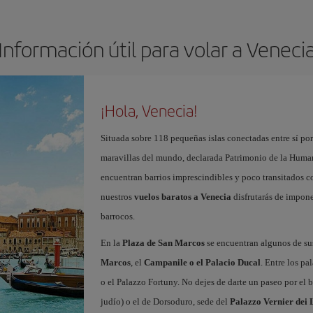
Información útil para volar a Veneci
¡Hola, Venecia!
Situada sobre 118 pequeñas islas conectadas entre sí po
maravillas del mundo, declarada Patrimonio de la Human
encuentran barrios imprescindibles y poco transitados
nuestros
vuelos baratos a Venecia
disfrutarás de impone
barrocos.
En la
Plaza de San Marcos
se encuentran algunos de 
Marcos
, el
Campanile o el Palacio Ducal
. Entre los pa
o el Palazzo Fortuny. No dejes de darte un paseo por el 
judío) o el de Dorsoduro, sede del
Palazzo Vernier dei 