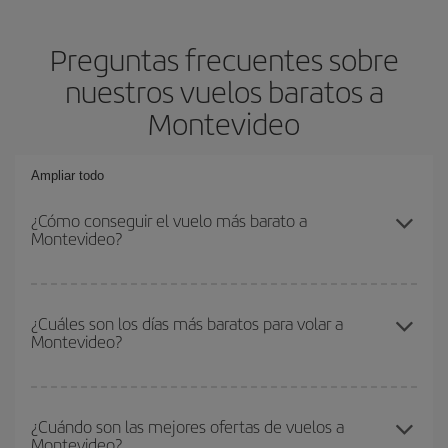
Preguntas frecuentes sobre
nuestros vuelos baratos a
Montevideo
Ampliar todo
¿Cómo conseguir el vuelo más barato a
Montevideo?
Podrás ahorrar en tu billete de avión y conseguir el vuelo más
barato si evitas temporadas altas, compras con antelación y
¿Cuáles son los días más baratos para volar a
Montevideo?
puedes ser flexible con las fechas y horarios de ida y vuelta.
Además, si no tienes decidido un destino concreto para tu viaje,
mira nuestras ofertas y déjate inspirar: seguro que encuentras el
Para saber qué días te saldrá más económico volar, solo tienes
vuelo más barato.
que empezar una consulta en nuestro
buscador de vuelos
¿Cuándo son las mejores ofertas de vuelos a
Montevideo?
baratos
. Dinos desde dónde vuelas, a dónde quieres ir y en qué