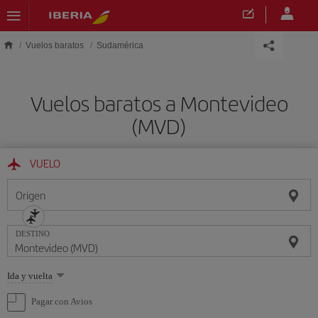
Saltar al contenido principal
Vuelos baratos
Sudamérica
Vuelos baratos a Montevideo
(MVD)
VUELO
Origen
DESTINO
Seleccione
Ida y vuelta
una
opción
Pagar con Avios