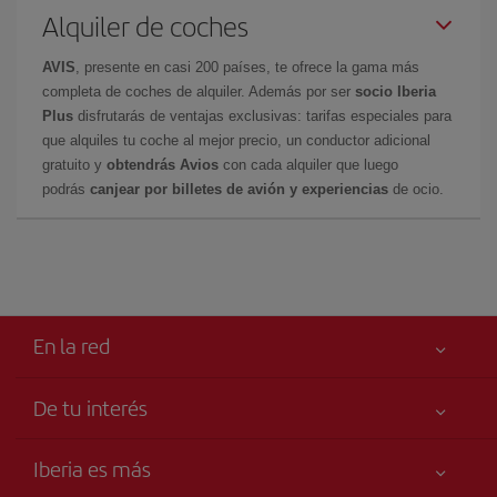
Alquiler de coches
AVIS
, presente en casi 200 países, te ofrece la gama más
completa de coches de alquiler. Además por ser
socio Iberia
Plus
disfrutarás de ventajas exclusivas: tarifas especiales para
que alquiles tu coche al mejor precio, un conductor adicional
gratuito y
obtendrás Avios
con cada alquiler que luego
podrás
canjear por billetes de avión y experiencias
de ocio.
En la red
De tu interés
Tu seguridad es lo primero
Iberia es más
Accesibilidad