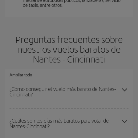
de taxis, entre otros.
Preguntas frecuentes sobre
nuestros vuelos baratos de
Nantes - Cincinnati
Ampliar todo
¿Cómo conseguir el vuelo más barato de Nantes-
Cincinnati?
Podrás ahorrar en tu billete de avión de Nantes-Cincinnati-dest y
conseguir el vuelo más barato si evitas temporadas altas,
¿Cuáles son los días más baratos para volar de
Nantes-Cincinnati?
compras con antelación y puedes ser flexible con las fechas y
horarios de ida y vuelta.