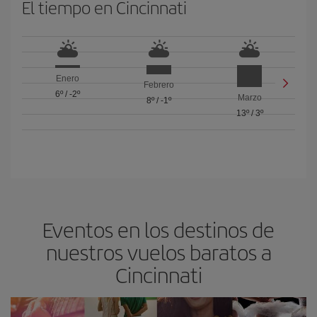
El tiempo en Cincinnati
Enero
Febrero
6º
/
-2º
Marzo
8º
/
-1º
13º
/
3º
Eventos en los destinos de
nuestros vuelos baratos a
Cincinnati