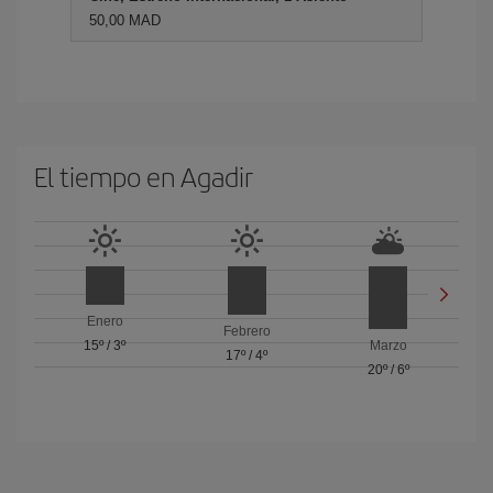
50,00 MAD
El tiempo en Agadir
Enero
Febrero
15º
/
3º
Marzo
17º
/
4º
20º
/
6º