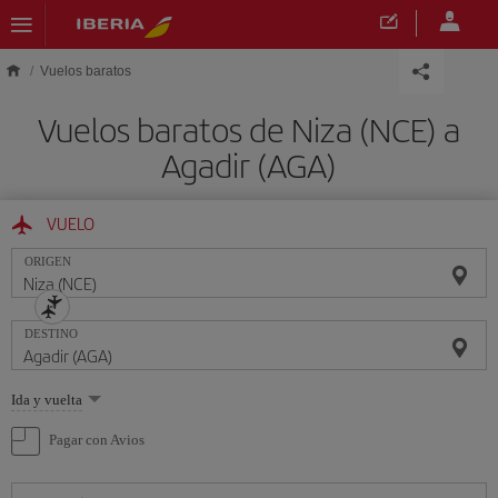
Saltar al contenido principal
Vuelos baratos
Vuelos baratos de Niza (NCE) a
Agadir (AGA)
VUELO
ORIGEN
DESTINO
Seleccione
Ida y vuelta
una
opción
Pagar con Avios