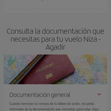
vayan agotando. Por eso, comprar con antelación es
fundamental
para conseguir
vuelos baratos a Niza-Agadir-dest
.
En Iberia, tenemos distintas tarifas para garantizarte el mejor
precio según tus necesidades de viaje. La tarifa básica, te
asegura el vuelo más barato.
Consulta la documentación que
necesitas para tu vuelo Niza -
Agadir
Documentación general
Cuando termines la compra de tu billete de avión, recuerda
informarte de la documentación que necesitas para volar. Aquí