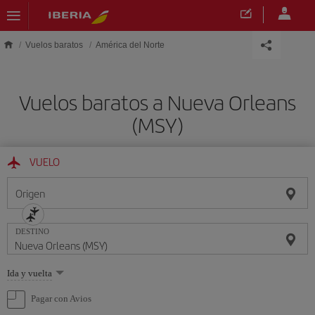
Saltar al contenido principal
Vuelos baratos
América del Norte
Vuelos baratos a Nueva Orleans
(MSY)
VUELO
Origen
DESTINO
Seleccione
Ida y vuelta
una
opción
Pagar con Avios