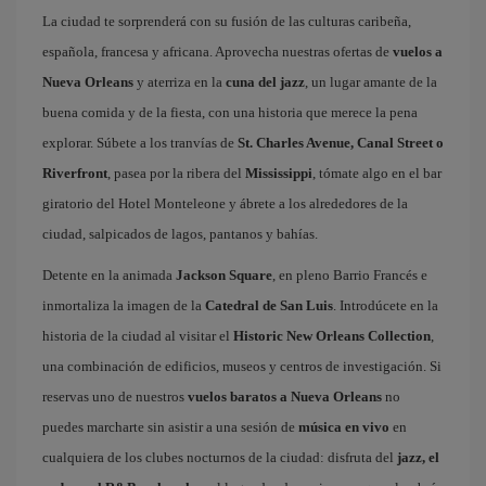
La ciudad te sorprenderá con su fusión de las culturas caribeña,
española, francesa y africana. Aprovecha nuestras ofertas de
vuelos a
Nueva Orleans
y aterriza en la
cuna del jazz
, un lugar amante de la
buena comida y de la fiesta, con una historia que merece la pena
explorar. Súbete a los tranvías de
St. Charles Avenue, Canal Street o
Riverfront
, pasea por la ribera del
Mississippi
, tómate algo en el bar
giratorio del Hotel Monteleone y ábrete a los alrededores de la
ciudad, salpicados de lagos, pantanos y bahías.
Detente en la animada
Jackson Square
, en pleno Barrio Francés e
inmortaliza la imagen de la
Catedral de San Luis
. Introdúcete en la
historia de la ciudad al visitar el
Historic New Orleans Collection
,
una combinación de edificios, museos y centros de investigación. Si
reservas uno de nuestros
vuelos baratos a Nueva Orleans
no
puedes marcharte sin asistir a una sesión de
música en vivo
en
cualquiera de los clubes nocturnos de la ciudad: disfruta del
jazz, el