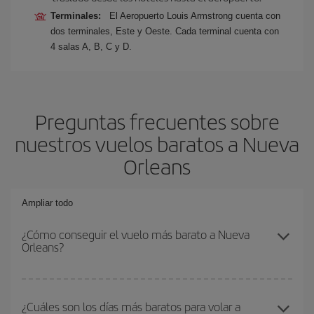
Terminales:
El Aeropuerto Louis Armstrong cuenta con
dos terminales, Este y Oeste. Cada terminal cuenta con
4 salas A, B, C y D.
Preguntas frecuentes sobre
nuestros vuelos baratos a Nueva
Orleans
Ampliar todo
¿Cómo conseguir el vuelo más barato a Nueva
Orleans?
Podrás ahorrar en tu billete de avión y conseguir el vuelo más
barato si evitas temporadas altas, compras con antelación y
¿Cuáles son los días más baratos para volar a