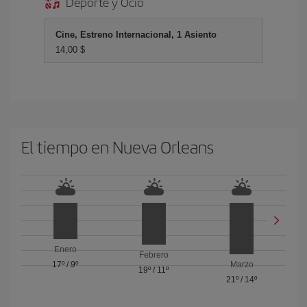
Deporte y Ocio
Cine, Estreno Internacional, 1 Asiento
14,00 $
El tiempo en Nueva Orleans
Enero
Febrero
17º
/
9º
Marzo
19º
/
11º
21º
/
14º