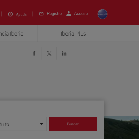
Registro
Acceso
Ayuda
cia Iberia
Iberia Plus
dulto
Buscar
o día/mes/año