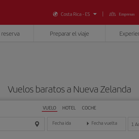
Costa Rica - ES
Empresas
 reserva
Preparar el viaje
Experien
Vuelos baratos a Nueva Zelanda
VUELO
HOTEL
COCHE
Fecha ida
Fecha vuelta
1
A
Introduce la fecha en formato día/mes/año
Introduce la fecha en format