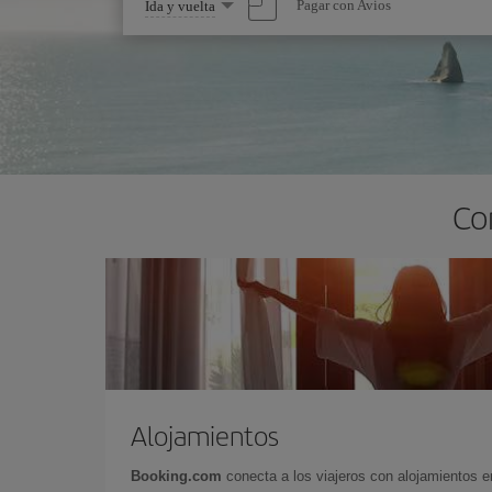
Seleccione
Pagar con Avios
Ida y vuelta
una
opción
Co
Alojamientos
Booking.com
conecta a los viajeros con alojamientos 