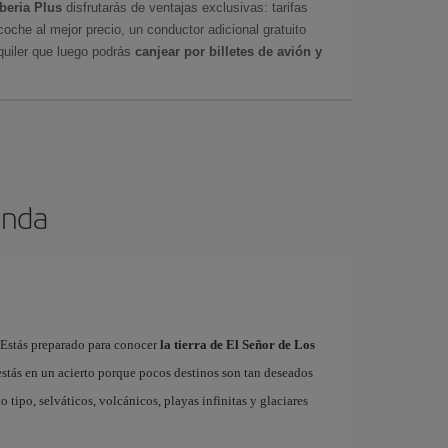
Iberia Plus
disfrutarás de ventajas exclusivas: tarifas
coche al mejor precio, un conductor adicional gratuito
uiler que luego podrás
canjear por billetes de avión y
anda
¿Estás preparado para conocer
la tierra de El Señor de Los
, estás en un acierto porque pocos destinos son tan deseados
ipo, selváticos, volcánicos, playas infinitas y glaciares