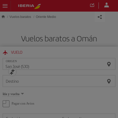
Saltar al contenido principal
Vuelos baratos
Oriente Medio
Vuelos baratos a Omán
VUELO
ORIGEN
Destino
Seleccione
Ida y vuelta
una
opción
Pagar con Avios