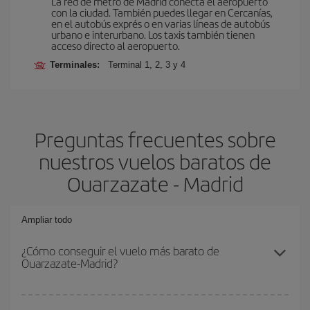
La red de metro de Madrid conecta el aeropuerto
con la ciudad. También puedes llegar en Cercanías,
en el autobús exprés o en varias líneas de autobús
urbano e interurbano. Los taxis también tienen
acceso directo al aeropuerto.
Terminales:
Terminal 1, 2, 3 y 4
Preguntas frecuentes sobre
nuestros vuelos baratos de
Ouarzazate - Madrid
Ampliar todo
¿Cómo conseguir el vuelo más barato de
Ouarzazate-Madrid?
Podrás ahorrar en tu billete de avión de Ouarzazate-Madrid-dest y