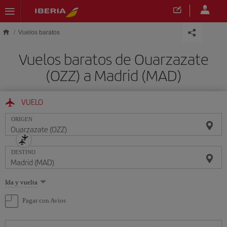
Saltar al contenido principal
Vuelos baratos
Vuelos baratos de Ouarzazate
(OZZ) a Madrid (MAD)
VUELO
ORIGEN
DESTINO
Seleccione
Ida y vuelta
una
opción
Pagar con Avios