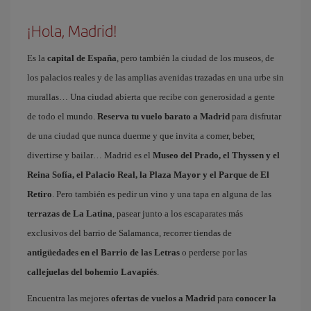
¡Hola, Madrid!
Es la
capital de España
, pero también la ciudad de los museos, de
los palacios reales y de las amplias avenidas trazadas en una urbe sin
murallas… Una ciudad abierta que recibe con generosidad a gente
de todo el mundo.
Reserva tu vuelo barato a Madrid
para disfrutar
de una ciudad que nunca duerme y que invita a comer, beber,
divertirse y bailar… Madrid es el
Museo del Prado, el Thyssen y el
Reina Sofía, el Palacio Real, la Plaza Mayor y el Parque de El
Retiro
. Pero también es pedir un vino y una tapa en alguna de las
terrazas de La Latina
, pasear junto a los escaparates más
exclusivos del barrio de Salamanca, recorrer tiendas de
antigüedades en el Barrio de las Letras
o perderse por las
callejuelas del bohemio Lavapiés
.
Encuentra las mejores
ofertas de vuelos a Madrid
para
conocer la