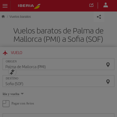
Saltar al contenido principal
Vuelos baratos
Vuelos baratos de Palma de
Mallorca (PMI) a Sofia (SOF)
VUELO
ORIGEN
DESTINO
Seleccione
Ida y vuelta
una
opción
Pagar con Avios