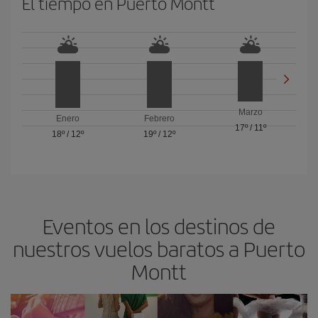
El tiempo en Puerto Montt
Marzo
Enero
Febrero
17º
/
11º
18º
/
12º
19º
/
12º
Eventos en los destinos de
nuestros vuelos baratos a Puerto
Montt