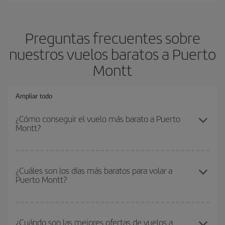
Preguntas frecuentes sobre
nuestros vuelos baratos a Puerto
Montt
Ampliar todo
¿Cómo conseguir el vuelo más barato a Puerto
Montt?
Podrás ahorrar en tu billete de avión y conseguir el vuelo más
barato si evitas temporadas altas, compras con antelación y
¿Cuáles son los días más baratos para volar a
Puerto Montt?
puedes ser flexible con las fechas y horarios de ida y vuelta.
Además, si no tienes decidido un destino concreto para tu viaje,
mira nuestras ofertas y déjate inspirar: seguro que encuentras el
Para saber qué días te saldrá más económico volar, solo tienes
vuelo más barato.
que empezar una consulta en nuestro
buscador de vuelos
¿Cuándo son las mejores ofertas de vuelos a