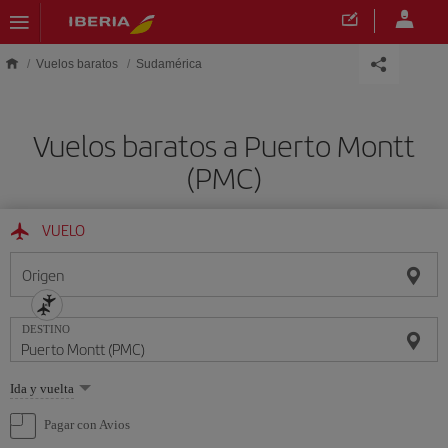
Saltar al contenido principal
Vuelos baratos
Sudamérica
Vuelos baratos a Puerto Montt
(PMC)
VUELO
Origen
DESTINO
Seleccione
Ida y vuelta
una
opción
Pagar con Avios