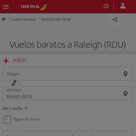
Saltar al contenido principal
Vuelos baratos
América del Norte
Vuelos baratos a Raleigh (RDU)
VUELO
Origen
DESTINO
Seleccione
Ida y vuelta
una
opción
Pagar con Avios